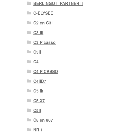
BERLINGO II PARTNER II
C-ELYSEE
C2 en C3 I
C3 III
C3 Picasso
C3II
C4
C4 PICASSO
C4IIB7
C5 ik
C5 X7
C5II
C8 en 807
NR 1