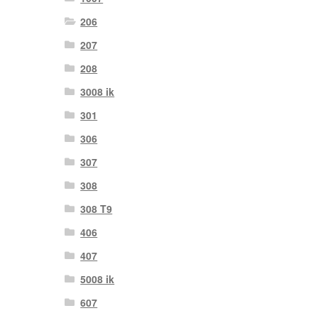
206
207
208
3008 ik
301
306
307
308
308 T9
406
407
5008 ik
607