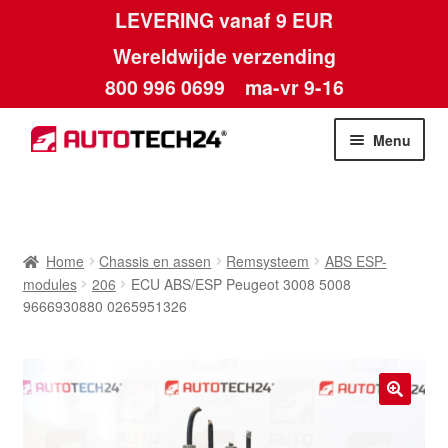
LEVERING vanaf 9 EUR
Wereldwijde verzending
800 996 0699
ma-vr 9-16
Ga
Ga
Menu
door
naar
naar
de
Home
navigatie
inhoud
Afdruk
Home
Chassis en assen
Remsysteem
ABS ESP-
modules
206
ECU ABS/ESP Peugeot 3008 5008
Algemene voorwaarden
9666930880 0265951326
Betalingen
Contact
🔍