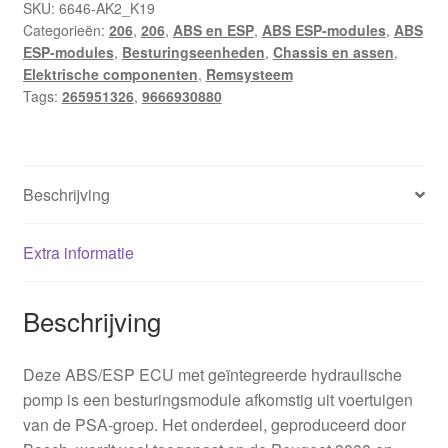
SKU:
6646-AK2_K19
Categorieën:
206
,
206
,
ABS en ESP
,
ABS ESP-modules
,
ABS
ESP-modules
,
Besturingseenheden
,
Chassis en assen
,
Elektrische componenten
,
Remsysteem
Tags:
265951326
,
9666930880
Beschrijving
Extra informatie
Beschrijving
Deze ABS/ESP ECU met geïntegreerde hydraulische
pomp is een besturingsmodule afkomstig uit voertuigen
van de PSA-groep. Het onderdeel, geproduceerd door