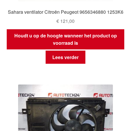
Sahara ventilator Citroën Peugeot 9656346880 1253K6
€
121,00
Houdt u op de hoogte wanneer het product op
voorraad is
Lees verder