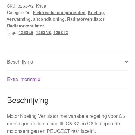
1253L6
SKU:
3263-V2_K40a
Categorieën:
Elektrische componenten
,
Koeling,
1253T3
verwarming, airconditioning
,
Radiatorventilator
,
hoeveelheid
Radiatorventilator
Tags:
1253L6
,
1253N8
,
1253T3
Beschrijving
Extra informatie
Beschrijving
Motor Koeling Ventilator met variabele regeling voor C5
eerste generatie na facelift, C5 X7 en C6 in bepaalde
motoriseringen en PEUGEOT 407 facelift.