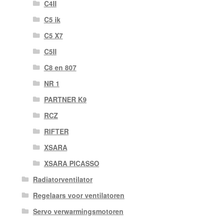
C4II
C5 ik
C5 X7
C5II
C8 en 807
NR 1
PARTNER K9
RCZ
RIFTER
XSARA
XSARA PICASSO
Radiatorventilator
Regelaars voor ventilatoren
Servo verwarmingsmotoren