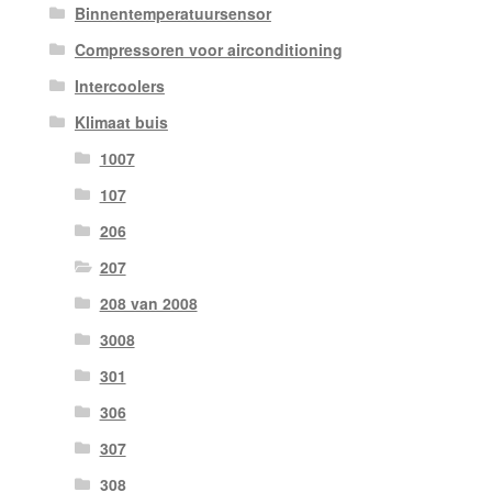
Binnentemperatuursensor
Compressoren voor airconditioning
Intercoolers
Klimaat buis
1007
107
206
207
208 van 2008
3008
301
306
307
308