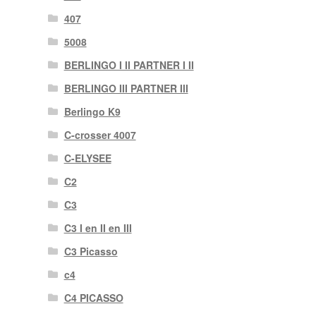
407
5008
BERLINGO I II PARTNER I II
BERLINGO III PARTNER III
Berlingo K9
C-crosser 4007
C-ELYSEE
C2
C3
C3 I en II en III
C3 Picasso
c4
C4 PICASSO