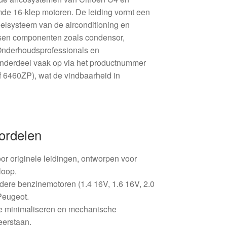
e 16‑klep motoren. De leiding vormt een
koelsysteem van de airconditioning en
ussen componenten zoals condensor,
Onderhoudsprofessionals en
onderdeel vaak op via het productnummer
 6460ZP), wat de vindbaarheid in
ordelen
or originele leidingen, ontworpen voor
loop.
ere benzinemotoren (1.4 16V, 1.6 16V, 2.0
Peugeot.
e minimaliseren en mechanische
weerstaan.