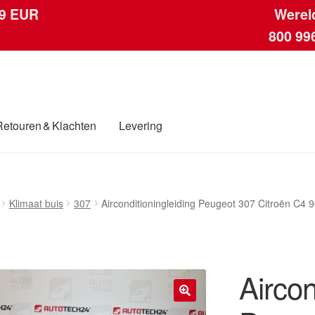
 9 EUR
Werel
800 99
Retouren & Klachten
Levering
ngen
Contact
Kassa
Klachten
Klachtenprocedure
Levering
Mijn acc
Klimaat buis
307
Airconditioningleiding Peugeot 307 Citroën C
ding
Winkelwagen
Aircon
🔍