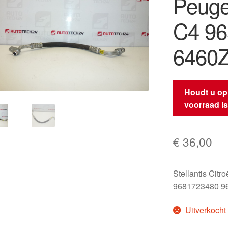
Peuge
C4 9
6460
Houdt u op
voorraad i
€
36,00
Stellantis Citr
9681723480 9
Uitverkocht