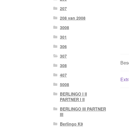
207
208 van 2008
3008
301
306
307
Besc
308
407
Extr
5008
BERLINGO I II
PARTNER I II
BERLINGO III PARTNER
III
Berlingo K9