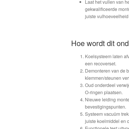
Laat het vullen van h
gekwalificeerde mont
juiste vulhoeveelheid
Hoe wordt dit ond
Koelsysteem laten af
een recoverset.
Demonteren van de be
klemmen/steunen verw
Oud onderdeel verwij
O‑ringen plaatsen.
Nieuwe leiding monte
bevestigingspunten.
Systeem vacuüm trekk
juiste koelmiddel en o
Functionele test uitv