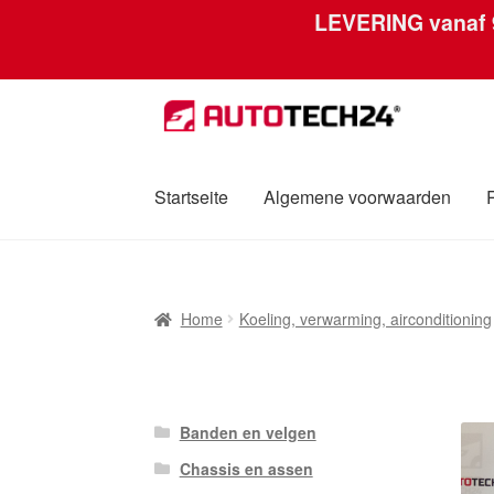
LEVERING vanaf
Ga
Ga
door
naar
naar
de
navigatie
inhoud
Startseite
Algemene voorwaarden
Home
Afdruk
Algemene voorwaarden
Betali
Home
Koeling, verwarming, airconditioning
Over ons
Privacybeleid
Wereldwijde verzen
Banden en velgen
Chassis en assen