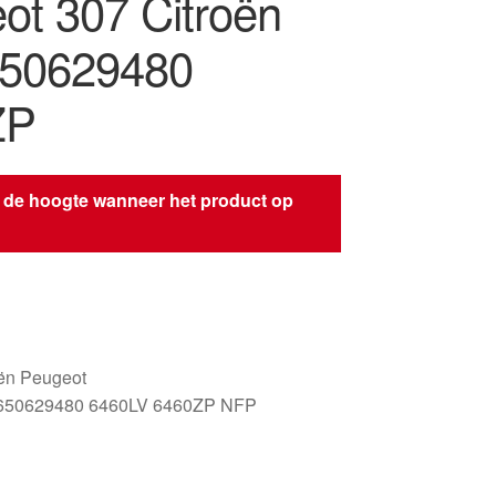
ot 307 Citroën
650629480
ZP
 de hoogte wanneer het product op
s
oën Peugeot
650629480 6460LV 6460ZP NFP