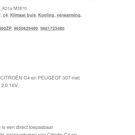
5_K21a M3870
7
,
c4
,
Klimaat buis
,
Koeling, verwarming,
460ZP
,
9650629480
,
9681723480
oor CITROËN C4 en PEUGEOT 307 met
 2.0 16V.
 is een direct toepasbaar
de aircosystemen van Citroën C4 en