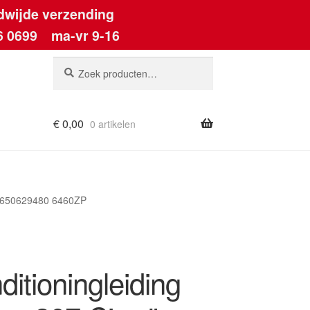
dwijde verzending
6 0699
ma-vr 9-16
Zoeken
Zoeken
naar:
€
0,00
0 artikelen
ount
4 9650629480 6460ZP
ditioningleiding