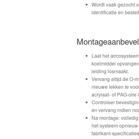
Wordt vaak gezocht 
identificatie en beste
Montageaanbevel
Laat het aircosysteem
koelmiddel opvangen 
leiding losmaakt.
Vervang altijd de O‑r
nieuwe lekken te voo
acrylaat‑ of PAG‑olie
Controleer bevestig
en vervang indien nod
Na montage: volledig
het systeem opnieuw 
fabrikant‑specificaties