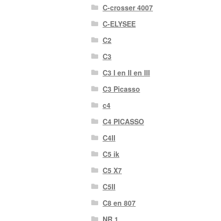
C-crosser 4007
C-ELYSEE
C2
C3
C3 I en II en III
C3 Picasso
c4
C4 PICASSO
C4II
C5 ik
C5 X7
C5II
C8 en 807
NR 1