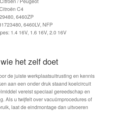
/ Citroën / Peugeot
Citroën C4
629480, 6460ZP
81723480, 6460LV, NFP
pes: 1.4 16V, 1.6 16V, 2.0 16V
wie het zelf doet
oor de juiste werkplaatsuitrusting en kennis
en aan een onder druk staand koelcircuit
oelmiddel vereist speciaal gereedschap en
g. Als u twijfelt over vacuümprocedures of
bruik, laat de eindmontage dan uitvoeren