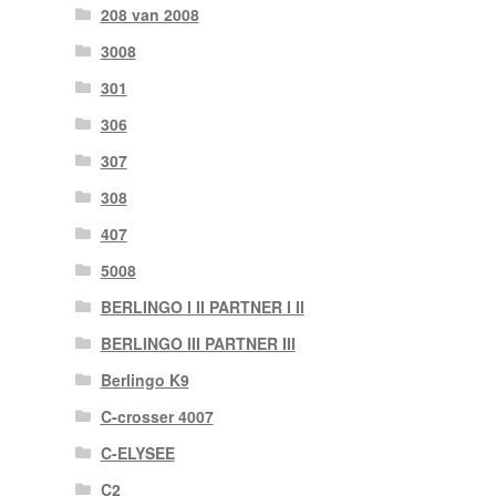
208 van 2008
3008
301
306
307
308
407
5008
BERLINGO I II PARTNER I II
BERLINGO III PARTNER III
Berlingo K9
C-crosser 4007
C-ELYSEE
C2