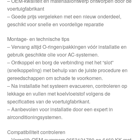
– OEM-kwaliteit en materiaalontwerp ontworpen door de
voertuigfabrikant
– Goede prijs vergeleken met een nieuw onderdeel,
geschikt voor snelle en voordelige reparatie
Montage- en technische tips
– Vervang altijd O-ringen/pakkingen vóór installatie en
gebruik geschikte olie voor AC-systemen.
– Ontkoppel en borg de verbinding met het “slot”
(snelkoppeling) met behulp van de juiste procedure en
gereedschappen om schade te voorkomen.
– Na installatie het systeem evacueren, controleren op
lekkage en vullen met koelvloeistof volgens de
specificaties van de voertuigfabrikant.
– Aanbevolen voor installatie door een expert in
airconditioningsystemen.
Compatibiliteit controleren
– Vergelijk OEM-nummers 9653121780 en 6460.KK met