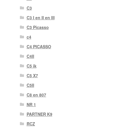
C3
C3 I en II en III
C3 Picasso
c4
C4 PICASSO
C4II
C5 ik
C5 X7
C5II
C8 en 807
NR 1
PARTNER K9
RCZ