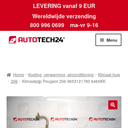
LEVERING vanaf 9 EUR
Wereldwijde verzending
800 996 0699
ma-vr 9-16
Ga
Ga
Menu
door
naar
naar
de
Home
navigatie
inhoud
Afdruk
Home
Koeling, verwarming, airconditioning
Klimaat buis
206
Klimaatpijp Peugeot 206 9653121780 6460KK
Algemene voorwaarden
Betalingen
🔍
Contact