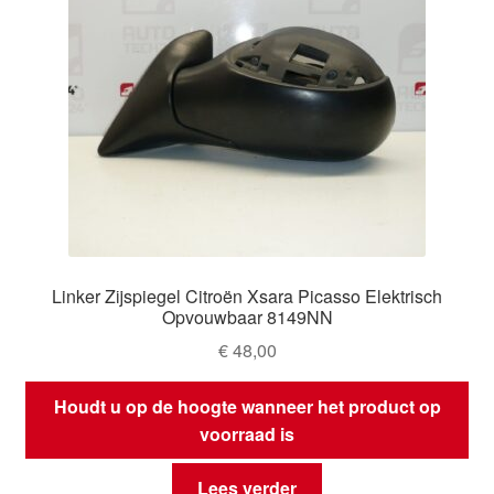
Linker Zijspiegel Citroën Xsara Picasso Elektrisch
Opvouwbaar 8149NN
€
48,00
Houdt u op de hoogte wanneer het product op
voorraad is
Lees verder