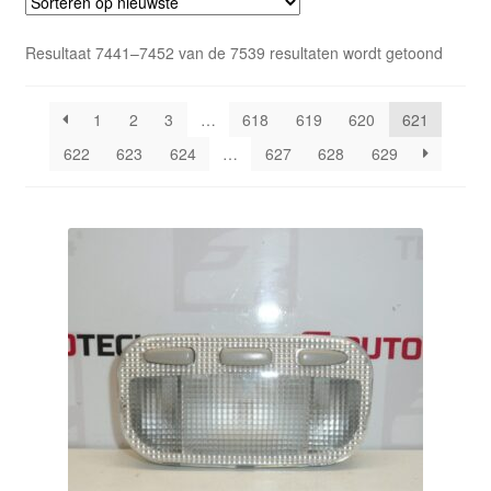
Kassa
Gesort
Resultaat 7441–7452 van de 7539 resultaten wordt getoond
Klachten
op
nieuws
1
2
3
…
618
619
620
621
Klachtenprocedure
622
623
624
…
627
628
629
Levering
Mijn account
Over ons
Privacybeleid
Wereldwijde verzending
Winkelwagen