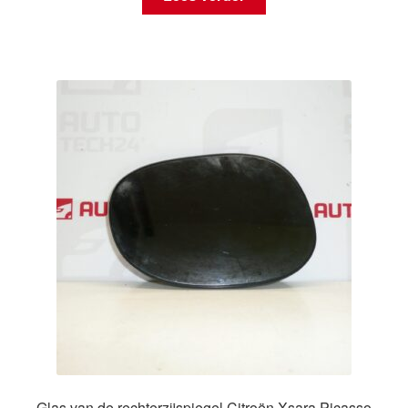
Glas van de rechterzijspiegel Citroën Xsara Picasso