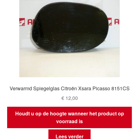
Verwarmd Spiegelglas Citroën Xsara Picasso 8151CS
€
12,00
Houdt u op de hoogte wanneer het product op
voorraad is
Lees verder