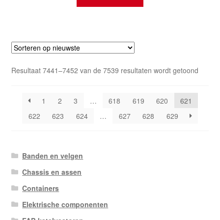
Gesort
Resultaat 7441–7452 van de 7539 resultaten wordt getoond
op
nieuws
1
2
3
…
618
619
620
621
622
623
624
…
627
628
629
Banden en velgen
Chassis en assen
Containers
Elektrische componenten