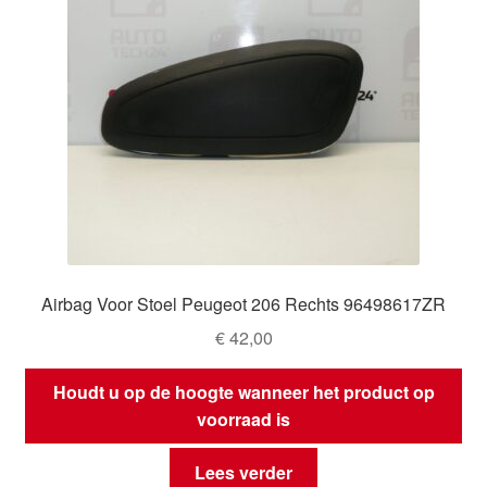
Airbag Voor Stoel Peugeot 206 Rechts 96498617ZR
€
42,00
Houdt u op de hoogte wanneer het product op
voorraad is
Lees verder