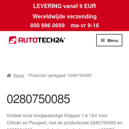
LEVERING vanaf 9 EUR
Wereldwijde verzending
800 996 0699
ma-vr 9-16
Ga
Ga
Menu
door
naar
naar
de
Home
navigatie
inhoud
Afdruk
Home
Producten getagged “0280750085”
Algemene voorwaarden
0280750085
Betalingen
Ontdek onze hoogwaardige Klepper 1.6 16V voor
Contact
Citroën en Peugeot, met de productcode 0280750085 en