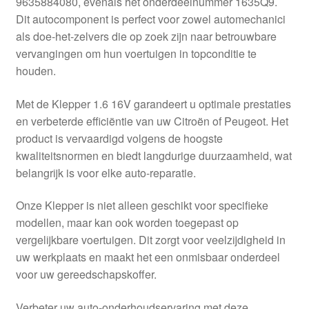
9635884080, evenals het onderdeelnummer 1635Q9.
Kassa
Dit autocomponent is perfect voor zowel automechanici
als doe-het-zelvers die op zoek zijn naar betrouwbare
Klachten
vervangingen om hun voertuigen in topconditie te
houden.
Klachtenprocedure
Met de Klepper 1.6 16V garandeert u optimale prestaties
Levering
en verbeterde efficiëntie van uw Citroën of Peugeot. Het
product is vervaardigd volgens de hoogste
Mijn account
kwaliteitsnormen en biedt langdurige duurzaamheid, wat
belangrijk is voor elke auto-reparatie.
Over ons
Onze Klepper is niet alleen geschikt voor specifieke
modellen, maar kan ook worden toegepast op
Privacybeleid
vergelijkbare voertuigen. Dit zorgt voor veelzijdigheid in
uw werkplaats en maakt het een onmisbaar onderdeel
Wereldwijde verzending
voor uw gereedschapskoffer.
Winkelwagen
Verbeter uw auto-onderhoudservaring met deze