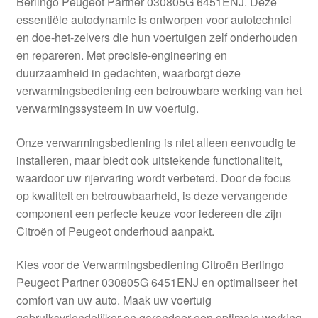
Berlingo Peugeot Partner 030805G 6451ENJ. Deze
Kassa
essentiële autodynamic is ontworpen voor autotechnici
en doe-het-zelvers die hun voertuigen zelf onderhouden
Klachten
en repareren. Met precisie-engineering en
duurzaamheid in gedachten, waarborgt deze
Klachtenprocedure
verwarmingsbediening een betrouwbare werking van het
verwarmingssysteem in uw voertuig.
Levering
Onze verwarmingsbediening is niet alleen eenvoudig te
Mijn account
installeren, maar biedt ook uitstekende functionaliteit,
waardoor uw rijervaring wordt verbeterd. Door de focus
op kwaliteit en betrouwbaarheid, is deze vervangende
Over ons
component een perfecte keuze voor iedereen die zijn
Citroën of Peugeot onderhoud aanpakt.
Privacybeleid
Kies voor de Verwarmingsbediening Citroën Berlingo
Wereldwijde verzending
Peugeot Partner 030805G 6451ENJ en optimaliseer het
comfort van uw auto. Maak uw voertuig
Winkelwagen
gebruiksvriendelijker en garandeer een optimale werking