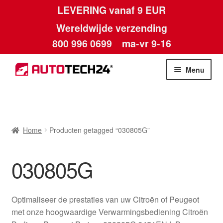
LEVERING vanaf 9 EUR
Wereldwijde verzending
800 996 0699
ma-vr 9-16
Ga
Ga
Menu
door
naar
naar
de
Home
navigatie
inhoud
Afdruk
Home
Producten getagged “030805G”
Algemene voorwaarden
030805G
Betalingen
Optimaliseer de prestaties van uw Citroën of Peugeot
Contact
met onze hoogwaardige Verwarmingsbediening Citroën