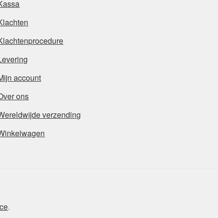
Kassa
Klachten
Klachtenprocedure
Levering
Mijn account
Over ons
Wereldwijde verzending
Winkelwagen
ce
.