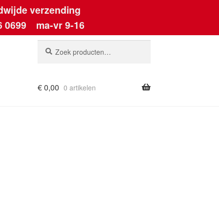
dwijde verzending
6 0699
ma-vr 9-16
Zoeken
Zoeken
naar:
€
0,00
0 artikelen
ount