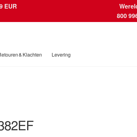
 9 EUR
Werel
800 99
Retouren & Klachten
Levering
ngen
Contact
Kassa
Klachten
Klachtenprocedure
Levering
Mijn acc
ding
Winkelwagen
382EF