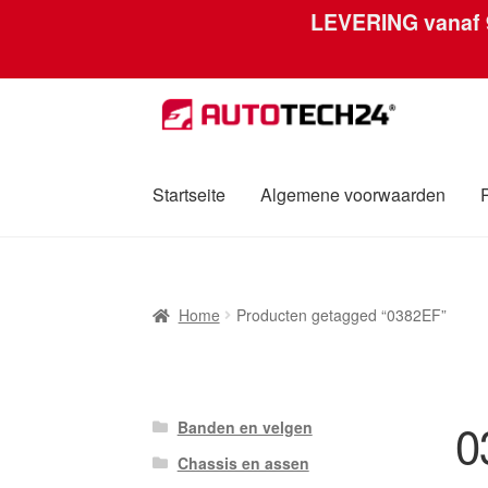
LEVERING vanaf
Ga
Ga
door
naar
naar
de
navigatie
inhoud
Startseite
Algemene voorwaarden
Home
Afdruk
Algemene voorwaarden
Betali
Home
Producten getagged “0382EF”
Over ons
Privacybeleid
Wereldwijde verzen
0
Banden en velgen
Chassis en assen