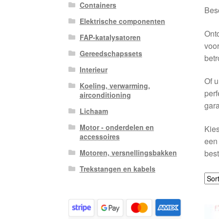
Containers
Besc
Elektrische componenten
Ontd
FAP-katalysatoren
voor
Gereedschapssets
betr
Interieur
Of u
Koeling, verwarming,
perf
airconditioning
gara
Lichaam
Motor - onderdelen en
Kies
accessoires
een 
best
Motoren, versnellingsbakken
Trekstangen en kabels