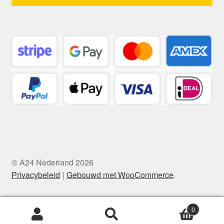
© A24 Nederland 2026
Privacybeleid
Gebouwd met WooCommerce
.
0
Zoeken
Zoeken