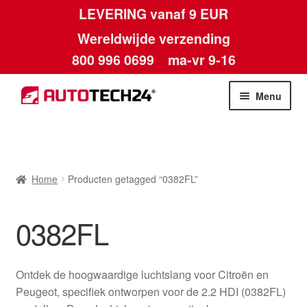
LEVERING vanaf 9 EUR
Wereldwijde verzending
800 996 0699
ma-vr 9-16
Ga
Ga
Menu
door
naar
naar
de
Home
navigatie
inhoud
Afdruk
Home
Producten getagged “0382FL”
Algemene voorwaarden
0382FL
Betalingen
Ontdek de hoogwaardige luchtslang voor Citroën en
Contact
Peugeot, specifiek ontworpen voor de 2.2 HDI (0382FL)