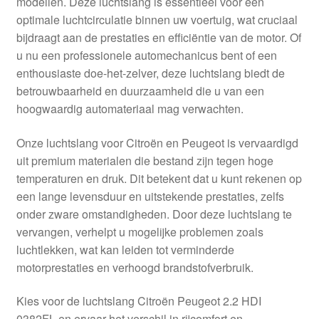
modellen. Deze luchtslang is essentieel voor een
Kassa
optimale luchtcirculatie binnen uw voertuig, wat cruciaal
bijdraagt aan de prestaties en efficiëntie van de motor. Of
Klachten
u nu een professionele automechanicus bent of een
enthousiaste doe-het-zelver, deze luchtslang biedt de
Klachtenprocedure
betrouwbaarheid en duurzaamheid die u van een
hoogwaardig automateriaal mag verwachten.
Levering
Onze luchtslang voor Citroën en Peugeot is vervaardigd
Mijn account
uit premium materialen die bestand zijn tegen hoge
temperaturen en druk. Dit betekent dat u kunt rekenen op
een lange levensduur en uitstekende prestaties, zelfs
Over ons
onder zware omstandigheden. Door deze luchtslang te
vervangen, verhelpt u mogelijke problemen zoals
Privacybeleid
luchtlekken, wat kan leiden tot verminderde
motorprestaties en verhoogd brandstofverbruik.
Wereldwijde verzending
Kies voor de luchtslang Citroën Peugeot 2.2 HDI
Winkelwagen
0382FL en ervaar het verschil in rijcomfort en