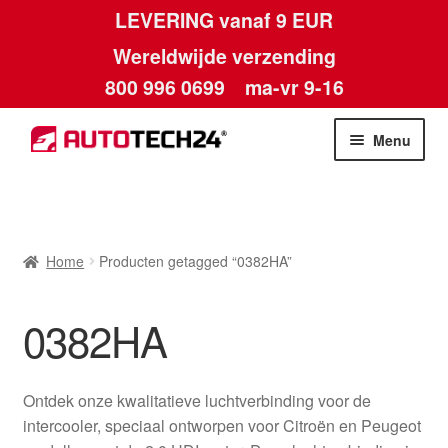
LEVERING vanaf 9 EUR
Wereldwijde verzending
800 996 0699
ma-vr 9-16
Ga
Ga
Menu
door
naar
naar
de
Home
navigatie
inhoud
Afdruk
Home
Producten getagged “0382HA”
Algemene voorwaarden
0382HA
Betalingen
Ontdek onze kwalitatieve luchtverbinding voor de
Contact
intercooler, speciaal ontworpen voor Citroën en Peugeot