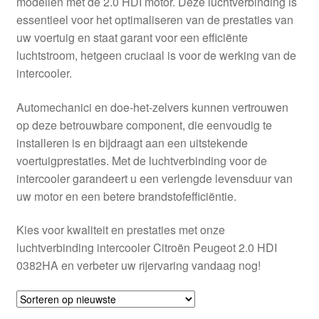
modellen met de 2.0 HDI motor. Deze luchtverbinding is
Kassa
essentieel voor het optimaliseren van de prestaties van
uw voertuig en staat garant voor een efficiënte
Klachten
luchtstroom, hetgeen cruciaal is voor de werking van de
intercooler.
Klachtenprocedure
Automechanici en doe-het-zelvers kunnen vertrouwen
Levering
op deze betrouwbare component, die eenvoudig te
installeren is en bijdraagt aan een uitstekende
Mijn account
voertuigprestaties. Met de luchtverbinding voor de
intercooler garandeert u een verlengde levensduur van
uw motor en een betere brandstofefficiëntie.
Over ons
Kies voor kwaliteit en prestaties met onze
Privacybeleid
luchtverbinding intercooler Citroën Peugeot 2.0 HDI
0382HA en verbeter uw rijervaring vandaag nog!
Wereldwijde verzending
Winkelwagen