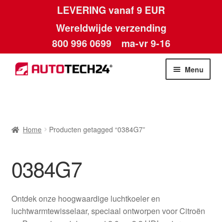
LEVERING vanaf 9 EUR
Wereldwijde verzending
800 996 0699
ma-vr 9-16
Ga
Ga
Menu
door
naar
naar
de
Home
navigatie
inhoud
Afdruk
Home
Producten getagged “0384G7”
Algemene voorwaarden
0384G7
Betalingen
Ontdek onze hoogwaardige luchtkoeler en
Contact
luchtwarmtewisselaar, speciaal ontworpen voor Citroën