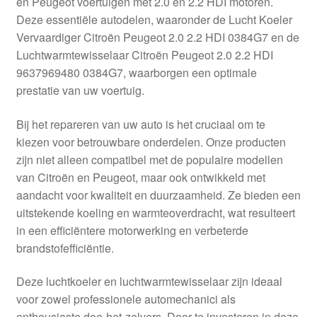
en Peugeot voertuigen met 2.0 en 2.2 HDI motoren.
Kassa
Deze essentiële autodelen, waaronder de Lucht Koeler
Vervaardiger Citroën Peugeot 2.0 2.2 HDI 0384G7 en de
Klachten
Luchtwarmtewisselaar Citroën Peugeot 2.0 2.2 HDI
9637969480 0384G7, waarborgen een optimale
Klachtenprocedure
prestatie van uw voertuig.
Levering
Bij het repareren van uw auto is het cruciaal om te
kiezen voor betrouwbare onderdelen. Onze producten
Mijn account
zijn niet alleen compatibel met de populaire modellen
van Citroën en Peugeot, maar ook ontwikkeld met
aandacht voor kwaliteit en duurzaamheid. Ze bieden een
Over ons
uitstekende koeling en warmteoverdracht, wat resulteert
in een efficiëntere motorwerking en verbeterde
Privacybeleid
brandstofefficiëntie.
Wereldwijde verzending
Deze luchtkoeler en luchtwarmtewisselaar zijn ideaal
voor zowel professionele automechanici als
Winkelwagen
enthousiaste doe-het-zelvers. Door te investeren in deze