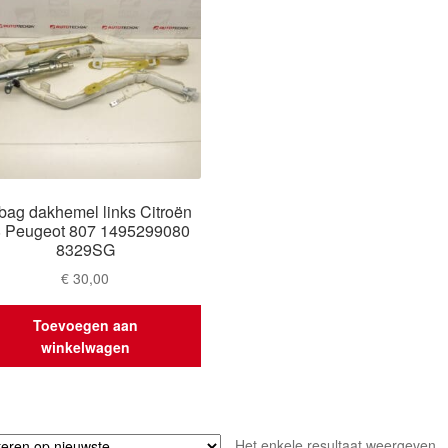
rbag dakhemel links Citroën
 Peugeot 807 1495299080
8329SG
€
30,00
Toevoegen aan
winkelwagen
Het enkele resultaat weergeven