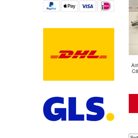
Ai
C8