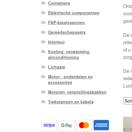
Containers
Ontd
Elektrische componenten
voor
gara
FAP-katalysatoren
Gereedschapssets
De l
ref
Interieur
of u
Koeling, verwarming,
zorg
airconditioning
Lichaam
De i
Motor - onderdelen en
iede
accessoires
Luch
Motoren, versnellingsbakken
Trekstangen en kabels