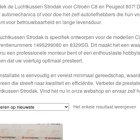
ek de Luchtkussen Strodak voor Citroën C8 en Peugeot 807! D
 automechanica of voor doe-het-zelf-autoliefhebbers die hun vo
nt voor betrouwbaarheid en lange levensduur.
uchtkussen Strodak is specifiek ontworpen voor de modellen C
erentienummers 1495299080 en 8329SG. Dit maakt het een waar
 nu een professionele monteur bent of een enthousiaste hobbyist
en dat uw voertuig optimaal presteert.
nstallatie is eenvoudig en vereist minimaal gereedschap, waard
reen die streeft naar kwaliteit en efficiëntie. Verbeter de presta
tkussen Strodak. Vind het nu in onze webshop en ervaar zelf he
Het enkele resultaat weergeven