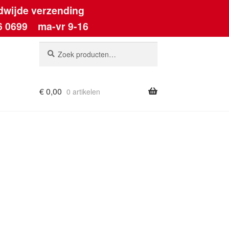
dwijde verzending
6 0699
ma-vr 9-16
Zoeken
Zoeken
naar:
€
0,00
0 artikelen
ount