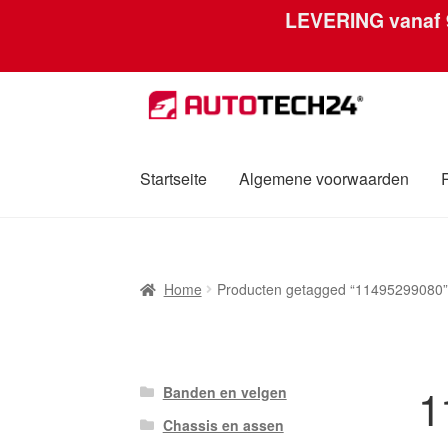
LEVERING vanaf
Ga
Ga
door
naar
naar
de
navigatie
inhoud
Startseite
Algemene voorwaarden
Home
Afdruk
Algemene voorwaarden
Betali
Home
Producten getagged “11495299080”
Over ons
Privacybeleid
Wereldwijde verzen
1
Banden en velgen
Chassis en assen