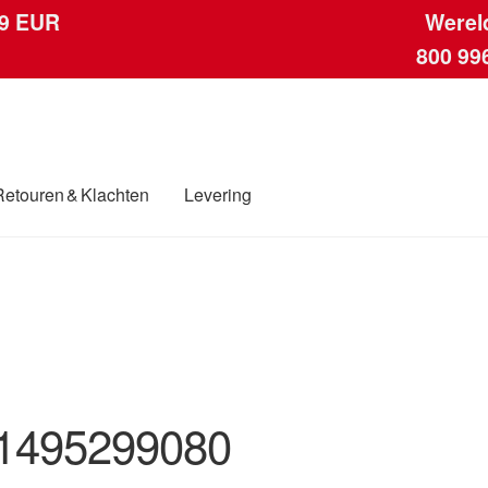
 9 EUR
Werel
800 99
Retouren & Klachten
Levering
ngen
Contact
Kassa
Klachten
Klachtenprocedure
Levering
Mijn acc
ding
Winkelwagen
1495299080