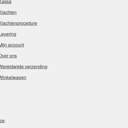
Kassa
Klachten
Klachtenprocedure
Levering
Mijn account
Over ons
Wereldwijde verzending
Winkelwagen
ce
.