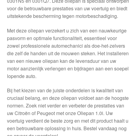
0301N5 en 0301Q7. Deze oliepan is speciaal ontworpen
Kassa
voor de betrouwbare prestaties van uw voertuig en biedt
uitstekende bescherming tegen motorbeschadiging.
Klachten
Met deze oliepan verzekert u zich van een nauwkeurige
Klachtenprocedure
pasvorm en optimale functionaliteit, essentieel voor
zowel professionele automechanici als doe-het-zelvers
Levering
die zelf de handen uit de mouwen steken. Het installeren
van een nieuwe oliepan kan de levensduur van uw
Mijn account
motor aanzienlijk verlengen en bijdragen aan een soepel
lopende auto.
Over ons
Bij het kiezen van de juiste onderdelen is kwaliteit van
cruciaal belang, en deze oliepan voldoet aan de hoogste
Privacybeleid
normen. Zoek niet verder en verbeter de prestaties van
uw Citroën of Peugeot met onze Oliepan 1.0i. Uw
Wereldwijde verzending
voertuig verdient de beste zorg en met dit product haalt u
een betrouwbare oplossing in huis. Bestel vandaag nog
Winkelwagen
en ervaar de voordelen!