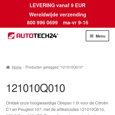
LEVERING vanaf 9 EUR
Wereldwijde verzending
800 996 0699
ma-vr 9-16
Ga
Ga
Menu
door
naar
naar
de
Home
navigatie
inhoud
Afdruk
Home
Producten getagged “121010Q010”
Algemene voorwaarden
121010Q010
Betalingen
Ontdek onze hoogwaardige Oliepan 1.0i voor de Citroën
Contact
C1 en Peugeot 107, met de artikelcodes 121010Q010,