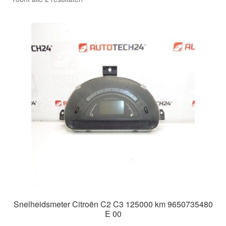
Kassa
op
nieuwste
Klachten
Klachtenprocedure
Levering
Mijn account
Over ons
Privacybeleid
Wereldwijde verzending
Snelheidsmeter Citroën C2 C3 125000 km 9650735480
E 00
Winkelwagen