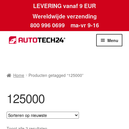
LEVERING vanaf 9 EUR
Wereldwijde verzending
800 996 0699
ma-vr 9-16
Ga
Ga
Menu
door
naar
naar
de
Home
navigatie
inhoud
Afdruk
Home
Producten getagged “125000”
Algemene voorwaarden
125000
Betalingen
Contact
Gesorteerd
Toont alle 2 resultaten