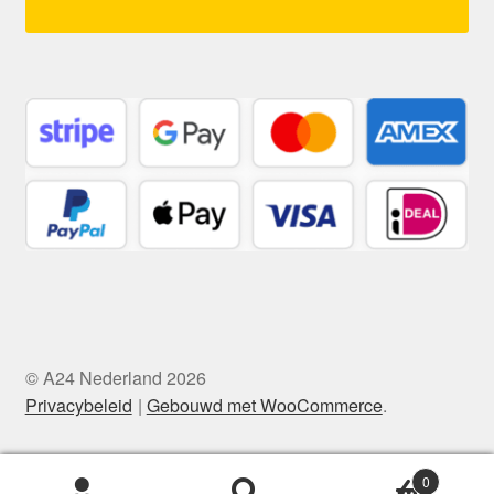
© A24 Nederland 2026
Privacybeleid
Gebouwd met WooCommerce
.
0
Zoeken
Zoeken