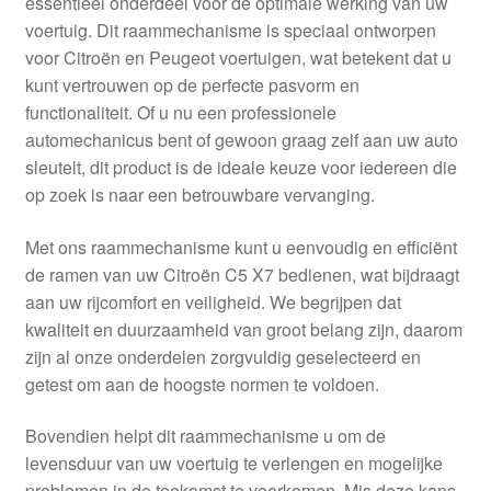
essentieel onderdeel voor de optimale werking van uw
Kassa
voertuig. Dit raammechanisme is speciaal ontworpen
voor Citroën en Peugeot voertuigen, wat betekent dat u
Klachten
kunt vertrouwen op de perfecte pasvorm en
functionaliteit. Of u nu een professionele
Klachtenprocedure
automechanicus bent of gewoon graag zelf aan uw auto
sleutelt, dit product is de ideale keuze voor iedereen die
Levering
op zoek is naar een betrouwbare vervanging.
Mijn account
Met ons raammechanisme kunt u eenvoudig en efficiënt
de ramen van uw Citroën C5 X7 bedienen, wat bijdraagt
aan uw rijcomfort en veiligheid. We begrijpen dat
Over ons
kwaliteit en duurzaamheid van groot belang zijn, daarom
zijn al onze onderdelen zorgvuldig geselecteerd en
Privacybeleid
getest om aan de hoogste normen te voldoen.
Wereldwijde verzending
Bovendien helpt dit raammechanisme u om de
levensduur van uw voertuig te verlengen en mogelijke
Winkelwagen
problemen in de toekomst te voorkomen. Mis deze kans