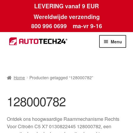
LEVERING vanaf 9 EUR
Wereldwijde verzending
800 996 0699
ma-vr 9-16
Ga
Ga
Menu
door
naar
naar
de
Home
navigatie
inhoud
Afdruk
Home
Producten getagged “128000782”
Algemene voorwaarden
128000782
Betalingen
Ontdek ons hoogwaardige Raammechanisme Rechts
Contact
Voor Citroën C5 X7 0130822445 128000782, een