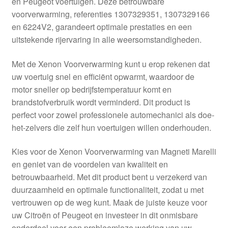
en Peugeot voertuigen. Deze betrouwbare
Kassa
voorverwarming, referenties 1307329351, 1307329166
en 6224V2, garandeert optimale prestaties en een
Klachten
uitstekende rijervaring in alle weersomstandigheden.
Klachtenprocedure
Met de Xenon Voorverwarming kunt u erop rekenen dat
uw voertuig snel en efficiënt opwarmt, waardoor de
Levering
motor sneller op bedrijfstemperatuur komt en
brandstofverbruik wordt verminderd. Dit product is
Mijn account
perfect voor zowel professionele automechanici als doe-
het-zelvers die zelf hun voertuigen willen onderhouden.
Over ons
Kies voor de Xenon Voorverwarming van Magneti Marelli
en geniet van de voordelen van kwaliteit en
Privacybeleid
betrouwbaarheid. Met dit product bent u verzekerd van
duurzaamheid en optimale functionaliteit, zodat u met
Wereldwijde verzending
vertrouwen op de weg kunt. Maak de juiste keuze voor
uw Citroën of Peugeot en investeer in dit onmisbare
Winkelwagen
onderdeel voor een probleemloze werking van uw