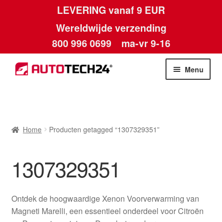
LEVERING vanaf 9 EUR
Wereldwijde verzending
800 996 0699
ma-vr 9-16
Ga
Ga
Menu
door
naar
naar
de
Home
navigatie
inhoud
Afdruk
Home
Producten getagged “1307329351”
Algemene voorwaarden
1307329351
Betalingen
Ontdek de hoogwaardige Xenon Voorverwarming van
Contact
Magneti Marelli, een essentieel onderdeel voor Citroën