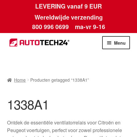
LEVERING vanaf 9 EUR
Wereldwijde verzending
800 996 0699
ma-vr 9-16
Ga
Ga
Menu
door
naar
naar
de
Home
navigatie
inhoud
Afdruk
Home
Producten getagged “1338A1”
Algemene voorwaarden
1338A1
Betalingen
Ontdek de essentiële ventilatorrelais voor Citroën en
Contact
Peugeot voertuigen, perfect voor zowel professionele