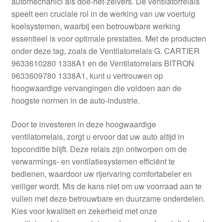
automechanici als doe-het-zelvers. De ventilatorrelais
Kassa
speelt een cruciale rol in de werking van uw voertuig
koelsystemen, waarbij een betrouwbare werking
Klachten
essentieel is voor optimale prestaties. Met de producten
onder deze tag, zoals de Ventilatorrelais G. CARTIER
Klachtenprocedure
9633610280 1338A1 en de Ventilatorrelais BITRON
9633609780 1338A1, kunt u vertrouwen op
Levering
hoogwaardige vervangingen die voldoen aan de
hoogste normen in de auto-industrie.
Mijn account
Door te investeren in deze hoogwaardige
ventilatorrelais, zorgt u ervoor dat uw auto altijd in
Over ons
topconditie blijft. Deze relais zijn ontworpen om de
verwarmings- en ventilatiesystemen efficiënt te
Privacybeleid
bedienen, waardoor uw rijervaring comfortabeler en
veiliger wordt. Mis de kans niet om uw voorraad aan te
Wereldwijde verzending
vullen met deze betrouwbare en duurzame onderdelen.
Kies voor kwaliteit en zekerheid met onze
Winkelwagen