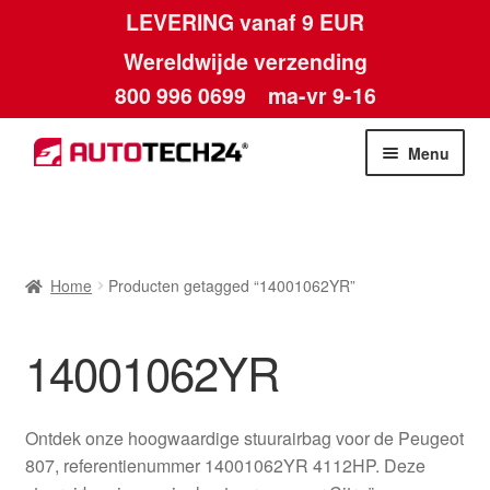
LEVERING vanaf 9 EUR
Wereldwijde verzending
800 996 0699
ma-vr 9-16
Ga
Ga
Menu
door
naar
naar
de
Home
navigatie
inhoud
Afdruk
Home
Producten getagged “14001062YR”
Algemene voorwaarden
14001062YR
Betalingen
Ontdek onze hoogwaardige stuurairbag voor de Peugeot
Contact
807, referentienummer 14001062YR 4112HP. Deze