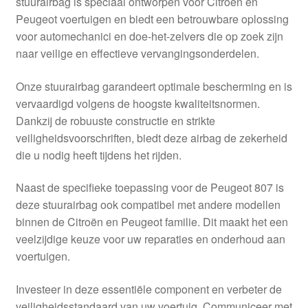
stuurairbag is speciaal ontworpen voor Citroën en
Kassa
Peugeot voertuigen en biedt een betrouwbare oplossing
voor automechanici en doe-het-zelvers die op zoek zijn
Klachten
naar veilige en effectieve vervangingsonderdelen.
Klachtenprocedure
Onze stuurairbag garandeert optimale bescherming en is
vervaardigd volgens de hoogste kwaliteitsnormen.
Levering
Dankzij de robuuste constructie en strikte
veiligheidsvoorschriften, biedt deze airbag de zekerheid
Mijn account
die u nodig heeft tijdens het rijden.
Naast de specifieke toepassing voor de Peugeot 807 is
Over ons
deze stuurairbag ook compatibel met andere modellen
binnen de Citroën en Peugeot familie. Dit maakt het een
Privacybeleid
veelzijdige keuze voor uw reparaties en onderhoud aan
voertuigen.
Wereldwijde verzending
Investeer in deze essentiële component en verbeter de
Winkelwagen
veiligheidsstandaard van uw voertuig. Communiceer met