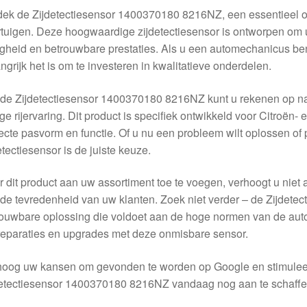
ek de Zijdetectiesensor 1400370180 8216NZ, een essentieel o
tuigen. Deze hoogwaardige zijdetectiesensor is ontworpen om u
igheid en betrouwbare prestaties. Als u een automechanicus bent
ngrijk het is om te investeren in kwalitatieve onderdelen.
de Zijdetectiesensor 1400370180 8216NZ kunt u rekenen op nau
ige rijervaring. Dit product is specifiek ontwikkeld voor Citroë
ecte pasvorm en functie. Of u nu een probleem wilt oplossen of 
etectiesensor is de juiste keuze.
 dit product aan uw assortiment toe te voegen, verhoogt u niet 
de tevredenheid van uw klanten. Zoek niet verder – de Zijdet
ouwbare oplossing die voldoet aan de hoge normen van de aut
eparaties en upgrades met deze onmisbare sensor.
hoog uw kansen om gevonden te worden op Google en stimuleer
detectiesensor 1400370180 8216NZ vandaag nog aan te schaffe