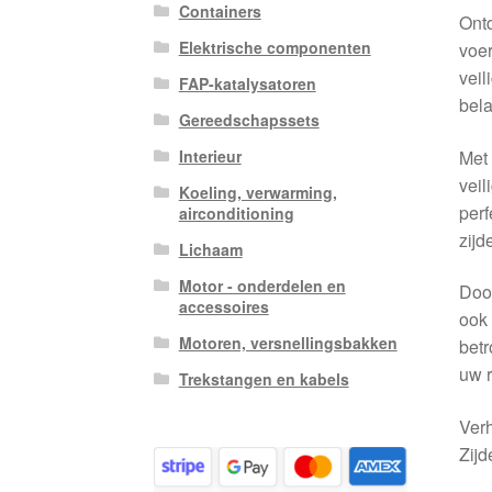
Containers
Ontd
Elektrische componenten
voer
veil
FAP-katalysatoren
bela
Gereedschapssets
Met 
Interieur
veil
Koeling, verwarming,
perf
airconditioning
zijd
Lichaam
Motor - onderdelen en
Door
accessoires
ook 
Motoren, versnellingsbakken
betr
uw r
Trekstangen en kabels
Ver
Zij