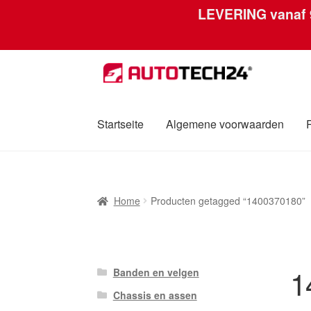
LEVERING vanaf
Ga
Ga
door
naar
naar
de
navigatie
inhoud
Startseite
Algemene voorwaarden
Home
Afdruk
Algemene voorwaarden
Betali
Home
Producten getagged “1400370180”
Over ons
Privacybeleid
Wereldwijde verzen
1
Banden en velgen
Chassis en assen