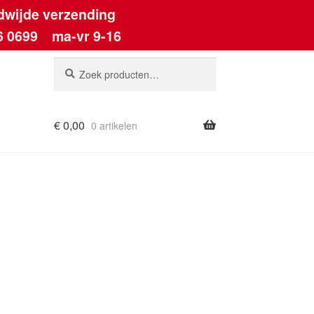
dwijde verzending
6 0699
ma-vr 9-16
Zoeken
Zoeken
naar:
€
0,00
0 artikelen
ount