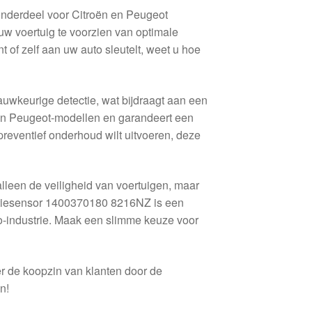
nderdeel voor Citroën en Peugeot
w voertuig te voorzien van optimale
 of zelf aan uw auto sleutelt, weet u hoe
wkeurige detectie, wat bijdraagt aan een
n- en Peugeot-modellen en garandeert een
preventief onderhoud wilt uitvoeren, deze
alleen de veiligheid van voertuigen, maar
ectiesensor 1400370180 8216NZ is een
o-industrie. Maak een slimme keuze voor
 de koopzin van klanten door de
n!