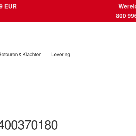
 9 EUR
Werel
800 99
Retouren & Klachten
Levering
ngen
Contact
Kassa
Klachten
Klachtenprocedure
Levering
Mijn acc
ding
Winkelwagen
400370180