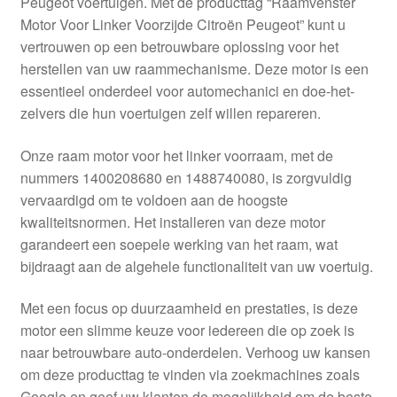
Peugeot voertuigen. Met de producttag “Raamvenster
Kassa
Motor Voor Linker Voorzijde Citroën Peugeot” kunt u
vertrouwen op een betrouwbare oplossing voor het
Klachten
herstellen van uw raammechanisme. Deze motor is een
essentieel onderdeel voor automechanici en doe-het-
Klachtenprocedure
zelvers die hun voertuigen zelf willen repareren.
Levering
Onze raam motor voor het linker voorraam, met de
nummers 1400208680 en 1488740080, is zorgvuldig
Mijn account
vervaardigd om te voldoen aan de hoogste
kwaliteitsnormen. Het installeren van deze motor
garandeert een soepele werking van het raam, wat
Over ons
bijdraagt aan de algehele functionaliteit van uw voertuig.
Privacybeleid
Met een focus op duurzaamheid en prestaties, is deze
motor een slimme keuze voor iedereen die op zoek is
Wereldwijde verzending
naar betrouwbare auto-onderdelen. Verhoog uw kansen
om deze producttag te vinden via zoekmachines zoals
Winkelwagen
Google en geef uw klanten de mogelijkheid om de beste