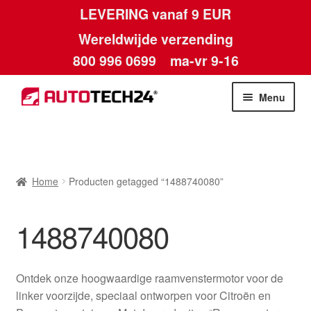
LEVERING vanaf 9 EUR
Wereldwijde verzending
800 996 0699
ma-vr 9-16
Ga
Ga
Menu
door
naar
naar
de
Home
navigatie
inhoud
Afdruk
Home
Producten getagged “1488740080”
Algemene voorwaarden
1488740080
Betalingen
Ontdek onze hoogwaardige raamvenstermotor voor de
Contact
linker voorzijde, speciaal ontworpen voor Citroën en