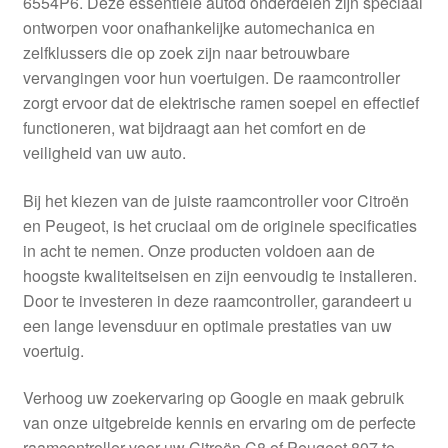
6554P6. Deze essentiële autod onderdelen zijn speciaal
Kassa
ontworpen voor onafhankelijke automechanica en
zelfklussers die op zoek zijn naar betrouwbare
Klachten
vervangingen voor hun voertuigen. De raamcontroller
zorgt ervoor dat de elektrische ramen soepel en effectief
Klachtenprocedure
functioneren, wat bijdraagt aan het comfort en de
veiligheid van uw auto.
Levering
Bij het kiezen van de juiste raamcontroller voor Citroën
Mijn account
en Peugeot, is het cruciaal om de originele specificaties
in acht te nemen. Onze producten voldoen aan de
hoogste kwaliteitseisen en zijn eenvoudig te installeren.
Over ons
Door te investeren in deze raamcontroller, garandeert u
een lange levensduur en optimale prestaties van uw
Privacybeleid
voertuig.
Wereldwijde verzending
Verhoog uw zoekervaring op Google en maak gebruik
van onze uitgebreide kennis en ervaring om de perfecte
Winkelwagen
raamcontroller voor uw Citroën C8 of Peugeot 807 te