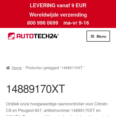
LEVERING vanaf 9 EUR
Wereldwijde verzending
800 996 0699
ma-vr 9-16
Ga
Ga
Menu
door
naar
naar
de
Home
navigatie
inhoud
Afdruk
Home
Producten getagged “14889170XT”
Algemene voorwaarden
14889170XT
Betalingen
Ontdek onze hoogwaardige raamcontroller voor Citroën
Contact
C8 en Peugeot 807, artikelnummer 14889170XT en