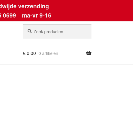
dwijde verzending
6 0699
ma-vr 9-16
Zoeken
Zoeken
naar:
€
0,00
0 artikelen
ount