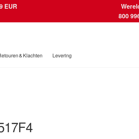
 9 EUR
Werel
800 99
Retouren & Klachten
Levering
ngen
Contact
Kassa
Klachten
Klachtenprocedure
Levering
Mijn acc
ding
Winkelwagen
517F4