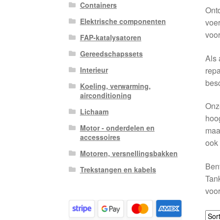
Containers
Ont
Elektrische componenten
voer
voor
FAP-katalysatoren
Gereedschapssets
Als 
repa
Interieur
besc
Koeling, verwarming,
airconditioning
Onze
Lichaam
hoog
Motor - onderdelen en
maak
accessoires
ook 
Motoren, versnellingsbakken
Bent
Trekstangen en kabels
Tank
voor