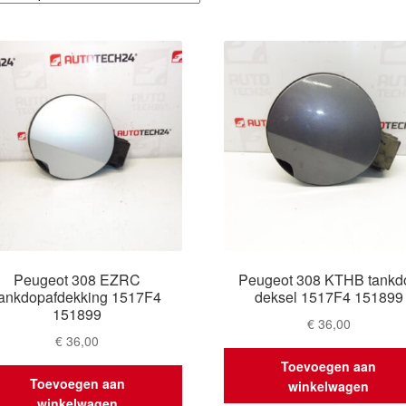
op
nieuwste
Peugeot 308 EZRC
Peugeot 308 KTHB tankd
tankdopafdekking 1517F4
deksel 1517F4 151899
151899
€
36,00
€
36,00
Toevoegen aan
Toevoegen aan
winkelwagen
winkelwagen