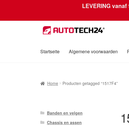
LEVERING vanaf
Ga
Ga
door
naar
naar
de
navigatie
inhoud
Startseite
Algemene voorwaarden
Home
Afdruk
Algemene voorwaarden
Betali
Home
Producten getagged “1517F4”
Over ons
Privacybeleid
Wereldwijde verzen
1
Banden en velgen
Chassis en assen