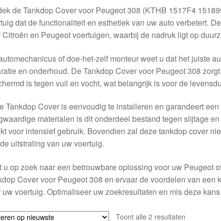
dek de Tankdop Cover voor Peugeot 308 (KTHB 1517F4 151899)
tuig dat de functionaliteit en esthetiek van uw auto verbetert. 
 Citroën en Peugeot voertuigen, waarbij de nadruk ligt op duurz
automechanicus of doe-het-zelf monteur weet u dat het juiste aut
ratie en onderhoud. De Tankdop Cover voor Peugeot 308 zorgt
hermd is tegen vuil en vocht, wat belangrijk is voor de levens
 Tankdop Cover is eenvoudig te installeren en garandeert een 
waardige materialen is dit onderdeel bestand tegen slijtage en 
t voor intensief gebruik. Bovendien zal deze tankdop cover niet
de uitstraling van uw voertuig.
 u op zoek naar een betrouwbare oplossing voor uw Peugeot of C
dop Cover voor Peugeot 308 en ervaar de voordelen van een kw
 uw voertuig. Optimaliseer uw zoekresultaten en mis deze kans 
Gesorteerd
Toont alle 2 resultaten