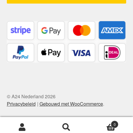
© A24 Nederland 2026
Privacybeleid
Gebouwd met WooCommerce
.
0
Zoeken
Zoeken