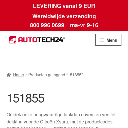
LEVERING vanaf 9 EUR
Wereldwijde verzending
800 996 0699
ma-vr 9-16
Ga
Ga
Menu
door
naar
naar
de
Home
navigatie
inhoud
Afdruk
Home
Producten getagged “151855”
Algemene voorwaarden
151855
Betalingen
Ontdek onze hoogwaardige tankdop covers en ventiel
Contact
dekking voor de Citroën Xsara, met de productcodes