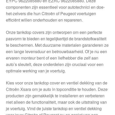
EYPC 9622085880 en EZRC 9622085880. Deze
Kassa
componenten zijn essentieel voor autotechnici en doe-
het-zelvers die hun Citroën of Peugeot voertuigen
Klachten
efficiënt willen onderhouden en repareren.
Klachtenprocedure
Onze tankdop covers zijn ontworpen om een perfecte
pasvorm te bieden en tegelijkertijd de brandstofkwaliteit
Levering
te beschermen. Met duurzame materialen garanderen ze
een lange levensduur en betrouwbaarheid. Of je nu een
Mijn account
ervaren monteur bent of een liefhebber die zelf aan
auto’s sleutelt, deze onderdelen zijn cruciaal voor een
optimale werking van je voertuig.
Over ons
Kies voor onze tankdop cover en ventiel dekking van de
Privacybeleid
Citroën Xsara om je auto in topconditie te houden. Deze
producten zijn gemakkelijk te installeren en verbeteren
Wereldwijde verzending
niet alleen de functionaliteit, maar ook de uitstraling van
je voertuig. Vind de juiste tankdop en ventiel dekking
Winkelwagen
voor jouw Citroën of Peugeot nu en geniet van een