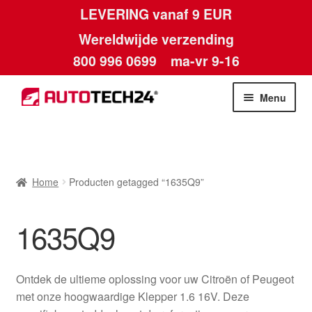
LEVERING vanaf 9 EUR
Wereldwijde verzending
800 996 0699
ma-vr 9-16
Ga
Ga
Menu
door
naar
naar
de
Home
navigatie
inhoud
Afdruk
Home
Producten getagged “1635Q9”
Algemene voorwaarden
1635Q9
Betalingen
Ontdek de ultieme oplossing voor uw Citroën of Peugeot
Contact
met onze hoogwaardige Klepper 1.6 16V. Deze