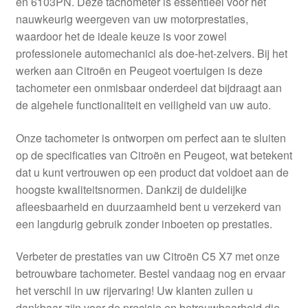
en 6103PN. Deze tachometer is essentieel voor het
Kassa
nauwkeurig weergeven van uw motorprestaties,
waardoor het de ideale keuze is voor zowel
Klachten
professionele automechanici als doe-het-zelvers. Bij het
werken aan Citroën en Peugeot voertuigen is deze
Klachtenprocedure
tachometer een onmisbaar onderdeel dat bijdraagt aan
de algehele functionaliteit en veiligheid van uw auto.
Levering
Onze tachometer is ontworpen om perfect aan te sluiten
Mijn account
op de specificaties van Citroën en Peugeot, wat betekent
dat u kunt vertrouwen op een product dat voldoet aan de
hoogste kwaliteitsnormen. Dankzij de duidelijke
Over ons
afleesbaarheid en duurzaamheid bent u verzekerd van
een langdurig gebruik zonder inboeten op prestaties.
Privacybeleid
Verbeter de prestaties van uw Citroën C5 X7 met onze
Wereldwijde verzending
betrouwbare tachometer. Bestel vandaag nog en ervaar
het verschil in uw rijervaring! Uw klanten zullen u
Winkelwagen
dankbaar zijn voor de precisie en betrouwbaarheid die