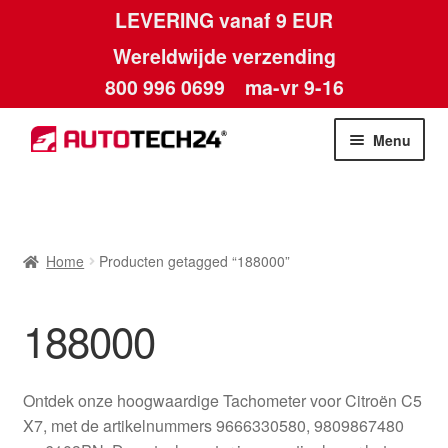
LEVERING vanaf 9 EUR
Wereldwijde verzending
800 996 0699
ma-vr 9-16
Ga
Ga
Menu
door
naar
naar
de
Home
navigatie
inhoud
Afdruk
Home
Producten getagged “188000”
Algemene voorwaarden
188000
Betalingen
Ontdek onze hoogwaardige Tachometer voor Citroën C5
Contact
X7, met de artikelnummers 9666330580, 9809867480