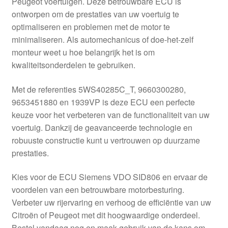
Peugeot voertuigen. Deze betrouwbare ECU is
Kassa
ontworpen om de prestaties van uw voertuig te
optimaliseren en problemen met de motor te
Klachten
minimaliseren. Als automechanicus of doe-het-zelf
monteur weet u hoe belangrijk het is om
Klachtenprocedure
kwaliteitsonderdelen te gebruiken.
Levering
Met de referenties 5WS40285C_T, 9660300280,
9653451880 en 1939VP is deze ECU een perfecte
Mijn account
keuze voor het verbeteren van de functionaliteit van uw
voertuig. Dankzij de geavanceerde technologie en
robuuste constructie kunt u vertrouwen op duurzame
Over ons
prestaties.
Privacybeleid
Kies voor de ECU Siemens VDO SID806 en ervaar de
voordelen van een betrouwbare motorbesturing.
Wereldwijde verzending
Verbeter uw rijervaring en verhoog de efficiëntie van uw
Citroën of Peugeot met dit hoogwaardige onderdeel.
Winkelwagen
Bestel vandaag nog en maak gebruik van de kans om