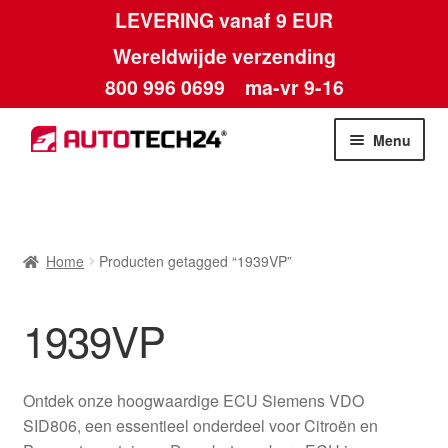
LEVERING vanaf 9 EUR
Wereldwijde verzending
800 996 0699
ma-vr 9-16
Ga
Ga
Menu
door
naar
naar
de
Home
navigatie
inhoud
Afdruk
Home
Producten getagged “1939VP”
Algemene voorwaarden
1939VP
Betalingen
Ontdek onze hoogwaardige ECU Siemens VDO
Contact
SID806, een essentieel onderdeel voor Citroën en