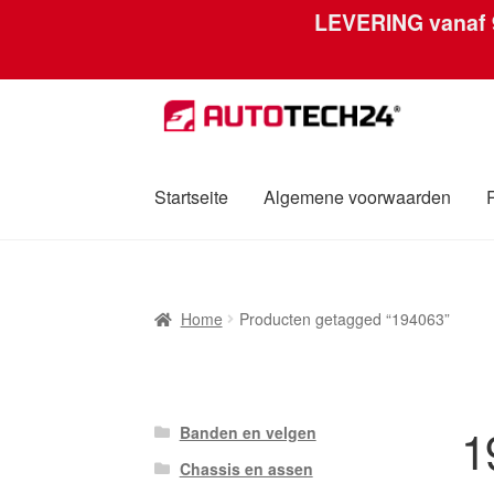
LEVERING vanaf
Ga
Ga
door
naar
naar
de
navigatie
inhoud
Startseite
Algemene voorwaarden
Home
Afdruk
Algemene voorwaarden
Betali
Home
Producten getagged “194063”
Over ons
Privacybeleid
Wereldwijde verzen
1
Banden en velgen
Chassis en assen