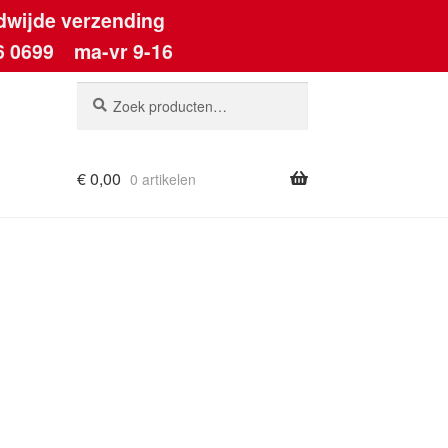
dwijde verzending
6 0699
ma-vr 9-16
Zoeken
Zoeken
naar:
€
0,00
0 artikelen
ount