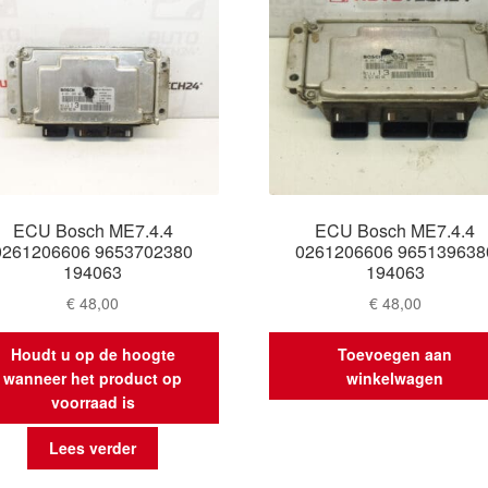
ECU Bosch ME7.4.4
ECU Bosch ME7.4.4
0261206606 9653702380
0261206606 965139638
194063
194063
€
48,00
€
48,00
Houdt u op de hoogte
Toevoegen aan
wanneer het product op
winkelwagen
voorraad is
Lees verder