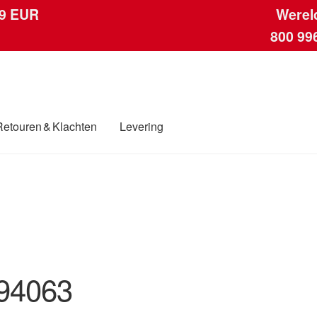
 9 EUR
Werel
800 99
Retouren & Klachten
Levering
ngen
Contact
Kassa
Klachten
Klachtenprocedure
Levering
Mijn acc
ding
Winkelwagen
94063