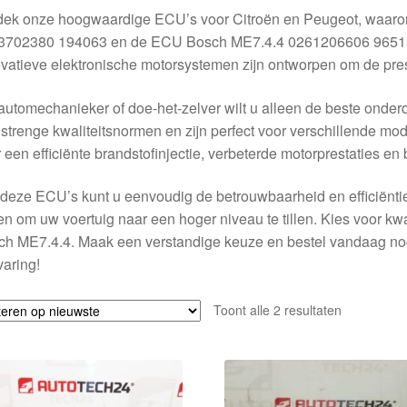
dek onze hoogwaardige ECU’s voor Citroën en Peugeot, waa
3702380 194063 en de ECU Bosch ME7.4.4 0261206606 96513
vatieve elektronische motorsystemen zijn ontworpen om de prest
automechanieker of doe-het-zelver wilt u alleen de beste onde
strenge kwaliteitsnormen en zijn perfect voor verschillende mo
 een efficiënte brandstofinjectie, verbeterde motorprestaties e
deze ECU’s kunt u eenvoudig de betrouwbaarheid en efficiënti
en om uw voertuig naar een hoger niveau te tillen. Kies voor k
h ME7.4.4. Maak een verstandige keuze en bestel vandaag nog
rvaring!
Gesorteerd
Toont alle 2 resultaten
op
nieuwste