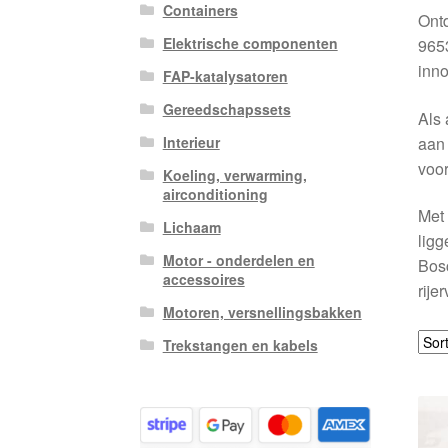
Containers
Ont
Elektrische componenten
965
inno
FAP-katalysatoren
Gereedschapssets
Als 
aan 
Interieur
voor
Koeling, verwarming,
airconditioning
Met 
Lichaam
ligg
Motor - onderdelen en
Bosc
accessoires
rije
Motoren, versnellingsbakken
Trekstangen en kabels