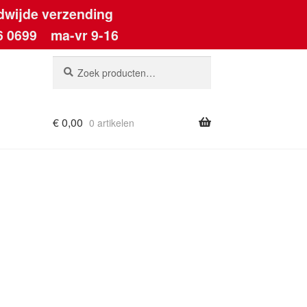
dwijde verzending
6 0699
ma-vr 9-16
Zoeken
Zoeken
naar:
€
0,00
0 artikelen
ount