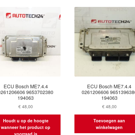
nieuwste
ECU Bosch ME7.4.4
ECU Bosch ME7.4.4
0261206606 9653702380
0261206606 965139638
194063
194063
€
48,00
€
48,00
Houdt u op de hoogte
Toevoegen aan
wanneer het product op
winkelwagen
voorraad is