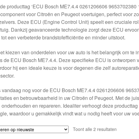
 de producttag ‘ECU Bosch ME7.4.4 0261206606 9653702380 19
component voor Citroën en Peugeot voertuigen, perfect voor z
zelvers. Deze ECU (Engine Control Unit) speelt een cruciale rol 
tuig. Dankzij geavanceerde technologie zorgt deze ECU ervoor 
t tot een verbeterde brandstofefficiëntie en minder uitstoot.
het kiezen van onderdelen voor uw auto is het belangrijk om t
ls de ECU Bosch ME7.4.4. Deze specifieke ECU is ontworpen 
door hij een ideale keuze is voor degenen die zelf autoreparatie
sector.
s vandaag nog voor de ECU Bosch ME7.4.4 0261206606 9653702
taties en betrouwbaarheid in uw Citroën of Peugeot. Met de jui
 onderhouden en repareren. Idealiter verhoogt deze producttag
le, waardoor u gemakkelijk vindt wat u nodig heeft voor uw vo
Gesorteerd
Toont alle 2 resultaten
op