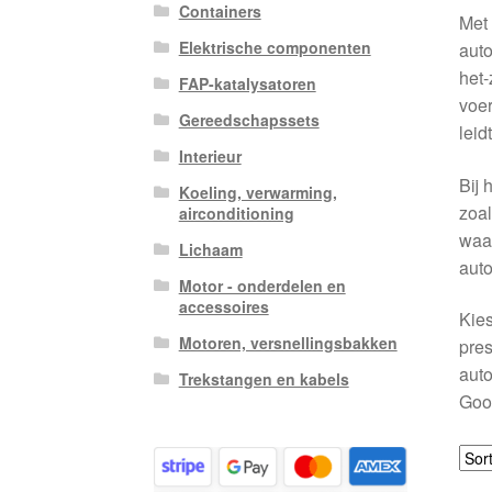
Containers
Met
Elektrische componenten
auto
het-
FAP-katalysatoren
voer
Gereedschapssets
leid
Interieur
Bij 
Koeling, verwarming,
zoa
airconditioning
waar
Lichaam
auto
Motor - onderdelen en
accessoires
Kie
Motoren, versnellingsbakken
pres
auto
Trekstangen en kabels
Goog