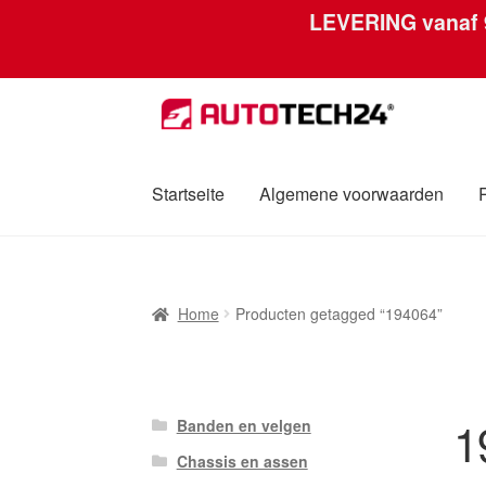
LEVERING vanaf
Ga
Ga
door
naar
naar
de
navigatie
inhoud
Startseite
Algemene voorwaarden
Home
Afdruk
Algemene voorwaarden
Betali
Home
Producten getagged “194064”
Over ons
Privacybeleid
Wereldwijde verzen
1
Banden en velgen
Chassis en assen