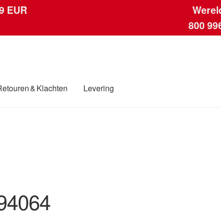
 9 EUR
Werel
800 99
Retouren & Klachten
Levering
ngen
Contact
Kassa
Klachten
Klachtenprocedure
Levering
Mijn acc
ding
Winkelwagen
94064