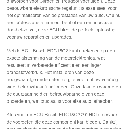
ontworpen voor Citroën en Peugeot voertuigen. Deze
Kassa
betrouwbare elektronische regelunit is essentieel voor
het optimaliseren van de prestaties van uw auto. Of u nu
Klachten
een professionele monteur bent of een enthousiaste
doe-het-zelver, deze ECU biedt de perfecte oplossing
Klachtenprocedure
voor uw reparaties en upgrades.
Levering
Met de ECU Bosch EDC15C2 kunt u rekenen op een
exacte afstemming van de motorelektronica, wat
Mijn account
resulteert in verbeterde efficiëntie en een lager
brandstofverbruik. Het installeren van deze
hoogwaardige onderdelen zorgt ervoor dat uw voertuig
Over ons
weer betrouwbaar functioneert. Onze klanten waarderen
de duurzaamheid en betrouwbaarheid van deze
Privacybeleid
onderdelen, wat cruciaal is voor elke autoliefhebber.
Wereldwijde verzending
Kies voor de ECU Bosch EDC15C2 2.0 HDI en ervaar
de voordelen die deze component kan bieden. Dankzij
Winkelwagen
het uitstekende ontwerp en de hoogwaardige materialen