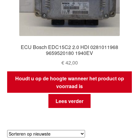
ECU Bosch EDC15C2 2.0 HDI 0281011968
9659520180 1940EV
€
42,00
Houdt u op de hoogte wanneer het product op
voorraad is
Lees verder