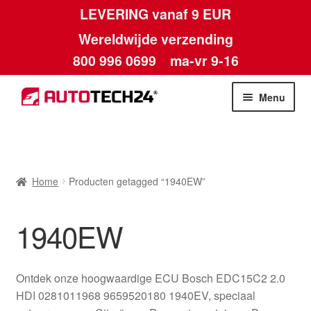
LEVERING vanaf 9 EUR
Wereldwijde verzending
800 996 0699
ma-vr 9-16
Ga
Ga
Menu
door
naar
naar
de
Home
navigatie
inhoud
Afdruk
Home
Producten getagged “1940EW”
Algemene voorwaarden
1940EW
Betalingen
Ontdek onze hoogwaardige ECU Bosch EDC15C2 2.0
Contact
HDI 0281011968 9659520180 1940EV, speciaal