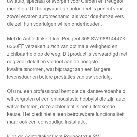
uw auto, speciaal ontworpen voor Citroën en Peugeot
Kassa
modellen. Dit hoogwaardige autoddeel is perfect voor
zowel ervaren automechanici als voor doe-het-zelvers
Klachten
die zelf hun voertuigen willen onderhouden.
Klachtenprocedure
Met de Achterlinker Licht Peugeot 308 SW 96814447XT
6350FF verzekert u zich van optimale veiligheid en
Levering
zichtbaarheid op de weg. Dit product is vervaardigd met
oog voor detail en voldoet aan de hoogste
Mijn account
kwaliteitsnormen, wat bijdraagt aan een langere
levensduur en betere prestaties van uw voertuig.
Over ons
Of u nu een professional bent die de klanttevredenheid
wil vergroten of een enthousiaste hobbyist die zijn auto
Privacybeleid
wil verbeteren, deze achterlicht is een uitstekende
keuze. Het biedt niet alleen betrouwbare functionaliteit,
Wereldwijde verzending
maar ook een eenvoudige installatie.
Winkelwagen
Kies de Achterlinker Licht Peugeot 308 SW