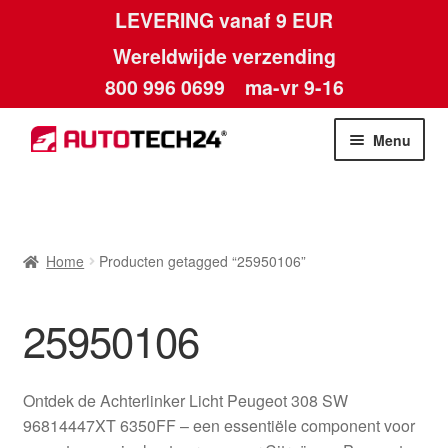
LEVERING vanaf 9 EUR
Wereldwijde verzending
800 996 0699
ma-vr 9-16
Ga
Ga
Menu
door
naar
naar
de
Home
navigatie
inhoud
Afdruk
Home
Producten getagged “25950106”
Algemene voorwaarden
25950106
Betalingen
Ontdek de Achterlinker Licht Peugeot 308 SW
Contact
96814447XT 6350FF – een essentiële component voor