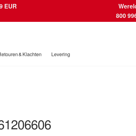
 9 EUR
Werel
800 99
Retouren & Klachten
Levering
ngen
Contact
Kassa
Klachten
Klachtenprocedure
Levering
Mijn acc
ding
Winkelwagen
61206606