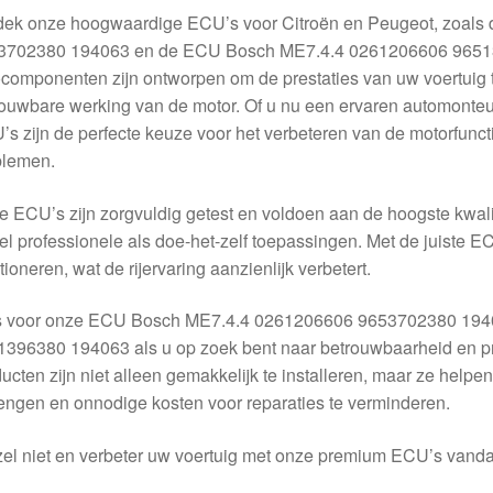
dek onze hoogwaardige ECU’s voor Citroën en Peugeot, zoal
3702380 194063 en de ECU Bosch ME7.4.4 0261206606 96513
componenten zijn ontworpen om de prestaties van uw voertuig 
ouwbare werking van de motor. Of u nu een ervaren automonteur 
s zijn de perfecte keuze voor het verbeteren van de motorfuncti
blemen.
 ECU’s zijn zorgvuldig getest en voldoen aan de hoogste kwali
l professionele als doe-het-zelf toepassingen. Met de juiste E
tioneren, wat de rijervaring aanzienlijk verbetert.
s voor onze ECU Bosch ME7.4.4 0261206606 9653702380 194
396380 194063 als u op zoek bent naar betrouwbaarheid en pr
ucten zijn niet alleen gemakkelijk te installeren, maar ze help
engen en onnodige kosten voor reparaties te verminderen.
el niet en verbeter uw voertuig met onze premium ECU’s vand