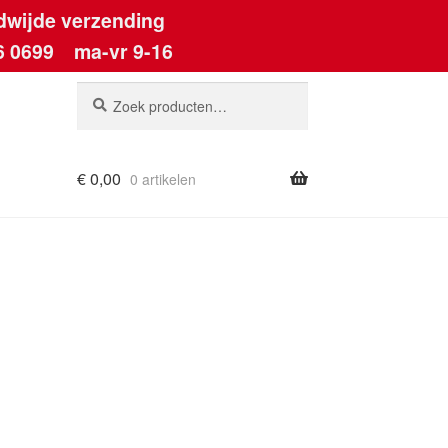
dwijde verzending
6 0699
ma-vr 9-16
Zoeken
Zoeken
naar:
€
0,00
0 artikelen
ount