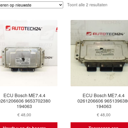
Gesorteerd
Toont alle 2 resultaten
op
nieuwste
ECU Bosch ME7.4.4
ECU Bosch ME7.4.4
0261206606 9653702380
0261206606 965139638
194063
194063
€
48,00
€
48,00
Houdt u op de hoogte
Toevoegen aan