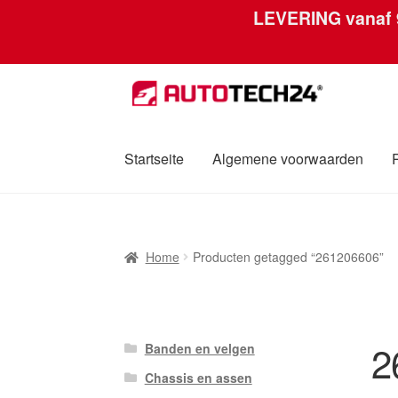
LEVERING vanaf
Ga
Ga
door
naar
naar
de
navigatie
inhoud
Startseite
Algemene voorwaarden
Home
Afdruk
Algemene voorwaarden
Betali
Home
Producten getagged “261206606”
Over ons
Privacybeleid
Wereldwijde verzen
2
Banden en velgen
Chassis en assen