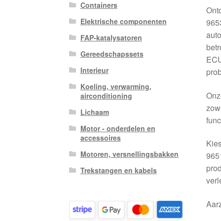
Containers
Ont
Elektrische componenten
965
auto
FAP-katalysatoren
betr
Gereedschapssets
ECU’
Interieur
pro
Koeling, verwarming,
Onze
airconditioning
zowe
Lichaam
func
Motor - onderdelen en
accessoires
Kie
Motoren, versnellingsbakken
9651
prod
Trekstangen en kabels
verl
Aarz