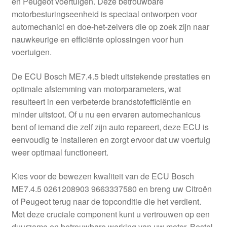
en Peugeot voertuigen. Deze betrouwbare
Kassa
motorbesturingseenheid is speciaal ontworpen voor
automechanici en doe-het-zelvers die op zoek zijn naar
Klachten
nauwkeurige en efficiënte oplossingen voor hun
voertuigen.
Klachtenprocedure
De ECU Bosch ME7.4.5 biedt uitstekende prestaties en
Levering
optimale afstemming van motorparameters, wat
resulteert in een verbeterde brandstofefficiëntie en
Mijn account
minder uitstoot. Of u nu een ervaren automechanicus
bent of iemand die zelf zijn auto repareert, deze ECU is
eenvoudig te installeren en zorgt ervoor dat uw voertuig
Over ons
weer optimaal functioneert.
Privacybeleid
Kies voor de bewezen kwaliteit van de ECU Bosch
ME7.4.5 0261208903 9663337580 en breng uw Citroën
Wereldwijde verzending
of Peugeot terug naar de topconditie die het verdient.
Met deze cruciale component kunt u vertrouwen op een
Winkelwagen
duurzame en betrouwbare werking van uw motor. Bestel