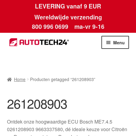
LEVERING vanaf 9 EUR
Wereldwijde verzending
800 996 0699
ma-vr 9-16
Ga
Ga
Menu
door
naar
naar
de
Home
navigatie
inhoud
Afdruk
Home
Producten getagged “261208903”
Algemene voorwaarden
261208903
Betalingen
Ontdek onze hoogwaardige ECU Bosch ME7.4.5
Contact
0261208903 9663337580, dé ideale keuze voor Citroën