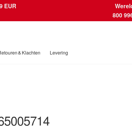
 9 EUR
Werel
800 99
Retouren & Klachten
Levering
ngen
Contact
Kassa
Klachten
Klachtenprocedure
Levering
Mijn acc
ding
Winkelwagen
65005714