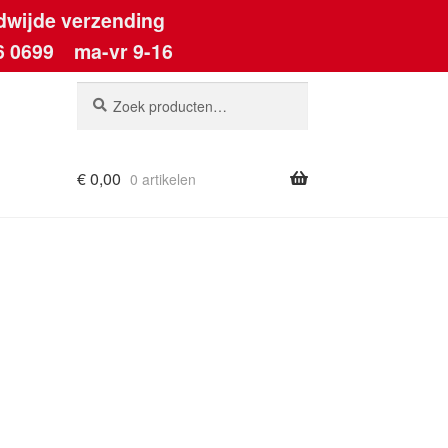
dwijde verzending
6 0699
ma-vr 9-16
Zoeken
Zoeken
naar:
€
0,00
0 artikelen
ount