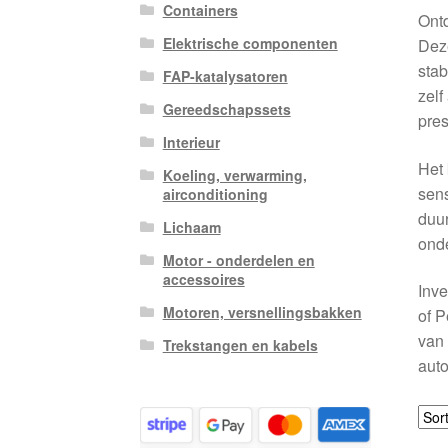
Containers
Ontd
Elektrische componenten
Deze
stab
FAP-katalysatoren
zelf
Gereedschapssets
pres
Interieur
Het 
Koeling, verwarming,
sens
airconditioning
duur
Lichaam
onde
Motor - onderdelen en
accessoires
Inve
Motoren, versnellingsbakken
of P
van 
Trekstangen en kabels
auto