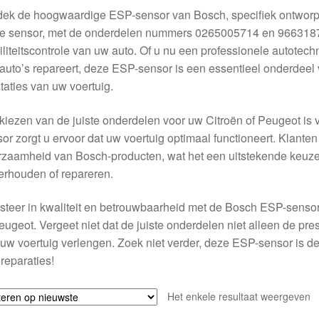
ek de hoogwaardige ESP-sensor van Bosch, specifiek ontworpe
 sensor, met de onderdelen nummers 0265005714 en 9663187680
iliteitscontrole van uw auto. Of u nu een professionele autotech
 auto’s repareert, deze ESP-sensor is een essentieel onderdeel
taties van uw voertuig.
kiezen van de juiste onderdelen voor uw Citroën of Peugeot is 
or zorgt u ervoor dat uw voertuig optimaal functioneert. Klant
zaamheid van Bosch-producten, wat het een uitstekende keuze m
rhouden of repareren.
steer in kwaliteit en betrouwbaarheid met de Bosch ESP-sensor,
eugeot. Vergeet niet dat de juiste onderdelen niet alleen de pr
uw voertuig verlengen. Zoek niet verder, deze ESP-sensor is de
reparaties!
Het enkele resultaat weergeven