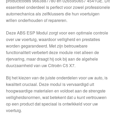
productcodes 9663887780 en 0265950657 4541GE. Dit
Kassa
essentieel onderdeel is perfect voor zowel professionele
automechanica als zelfklussers die hun voertuigen
Klachten
willen onderhouden of repareren.
Klachtenprocedure
Deze ABS ESP Modul zorgt voor een optimale controle
over uw voertuig, waardoor veiligheid en prestaties
Levering
worden gegarandeerd. Met zijn betrouwbare
functionaliteit verbetert deze module niet alleen de
Mijn account
rijervaring, maar draagt hij ook bij aan de algehele
duurzaamheid van uw Citroën C5 X7.
Over ons
Bij het kiezen van de juiste onderdelen voor uw auto, is
kwaliteit cruciaal. Deze modul is vervaardigd uit
Privacybeleid
hoogwaardige materialen en voldoet aan de strengste
veiligheidsnormen, wat betekent dat u kunt vertrouwen
Wereldwijde verzending
op een product dat speciaal is ontwikkeld voor uw
voertuig.
Winkelwagen