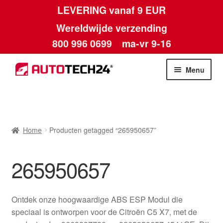
LEVERING vanaf 9 EUR
Wereldwijde verzending
800 996 0699
ma-vr 9-16
Ga
Ga
Menu
door
naar
naar
de
Home
navigatie
inhoud
Afdruk
Home
Producten getagged “265950657”
Algemene voorwaarden
265950657
Betalingen
Ontdek onze hoogwaardige ABS ESP Modul die
Contact
speciaal is ontworpen voor de Citroën C5 X7, met de