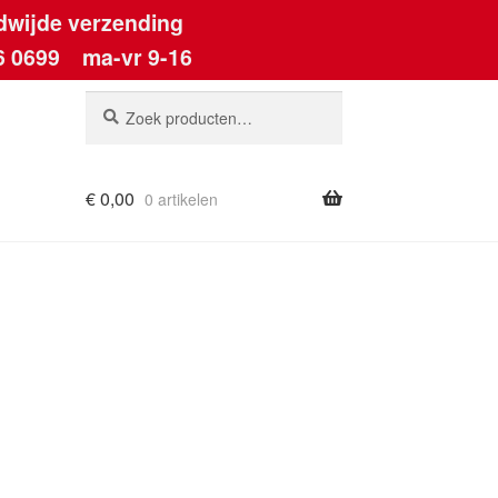
dwijde verzending
6 0699
ma-vr 9-16
Zoeken
Zoeken
naar:
€
0,00
0 artikelen
ount