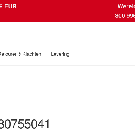
 9 EUR
Werel
800 99
Retouren & Klachten
Levering
ngen
Contact
Kassa
Klachten
Klachtenprocedure
Levering
Mijn acc
ding
Winkelwagen
80755041