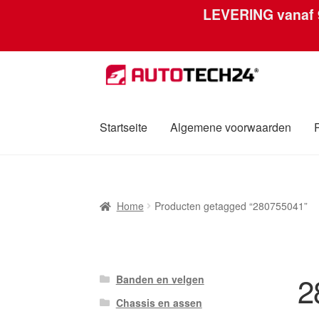
LEVERING vanaf
Ga
Ga
door
naar
naar
de
navigatie
inhoud
Startseite
Algemene voorwaarden
Home
Afdruk
Algemene voorwaarden
Betali
Home
Producten getagged “280755041”
Over ons
Privacybeleid
Wereldwijde verzen
2
Banden en velgen
Chassis en assen