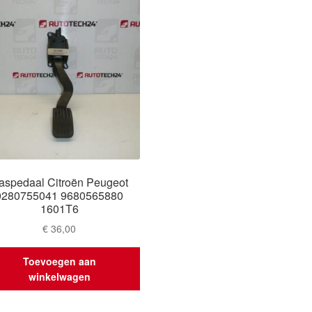
aspedaal Citroën Peugeot
0280755041 9680565880
1601T6
€
36,00
Toevoegen aan
winkelwagen