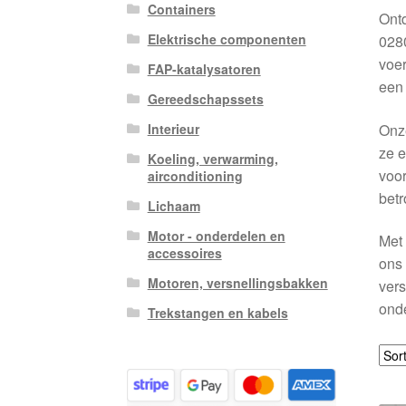
Containers
Ontd
Elektrische componenten
028
voer
FAP-katalysatoren
een 
Gereedschapssets
Onze
Interieur
ze e
Koeling, verwarming,
voor
airconditioning
betr
Lichaam
Motor - onderdelen en
Met 
accessoires
ons 
Motoren, versnellingsbakken
vers
onde
Trekstangen en kabels