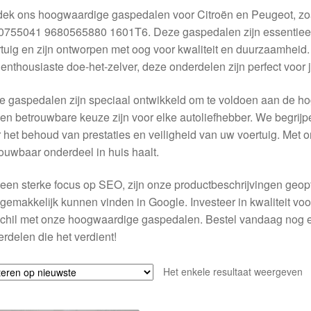
ek ons hoogwaardige gaspedalen voor Citroën en Peugeot, zo
0755041 9680565880 1601T6. Deze gaspedalen zijn essentieel 
tuig en zijn ontworpen met oog voor kwaliteit en duurzaamheid.
enthousiaste doe-het-zelver, deze onderdelen zijn perfect voor 
 gaspedalen zijn speciaal ontwikkeld om te voldoen aan de h
en betrouwbare keuze zijn voor elke autoliefhebber. We begrijpe
 het behoud van prestaties en veiligheid van uw voertuig. Met 
ouwbaar onderdeel in huis haalt.
een sterke focus op SEO, zijn onze productbeschrijvingen geopt
gemakkelijk kunnen vinden in Google. Investeer in kwaliteit voo
chil met onze hoogwaardige gaspedalen. Bestel vandaag nog en
rdelen die het verdient!
Het enkele resultaat weergeven