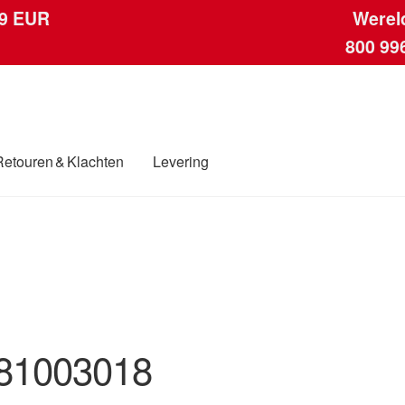
 9 EUR
Werel
800 99
Retouren & Klachten
Levering
ngen
Contact
Kassa
Klachten
Klachtenprocedure
Levering
Mijn acc
ding
Winkelwagen
81003018