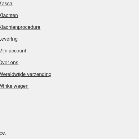
Kassa
Klachten
Klachtenprocedure
Levering
Mijn account
Over ons
Wereldwijde verzending
Winkelwagen
ce
.