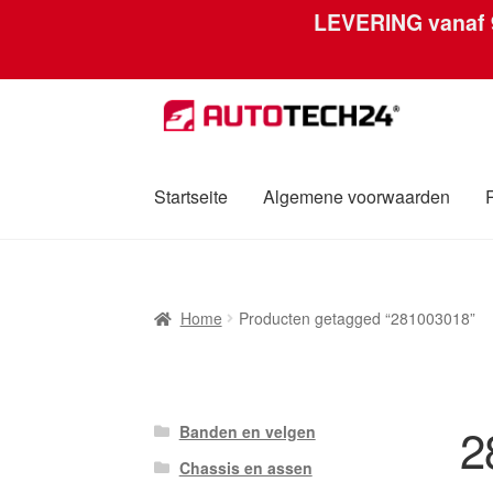
LEVERING vanaf
Ga
Ga
door
naar
naar
de
navigatie
inhoud
Startseite
Algemene voorwaarden
Home
Afdruk
Algemene voorwaarden
Betali
Home
Producten getagged “281003018”
Over ons
Privacybeleid
Wereldwijde verzen
2
Banden en velgen
Chassis en assen