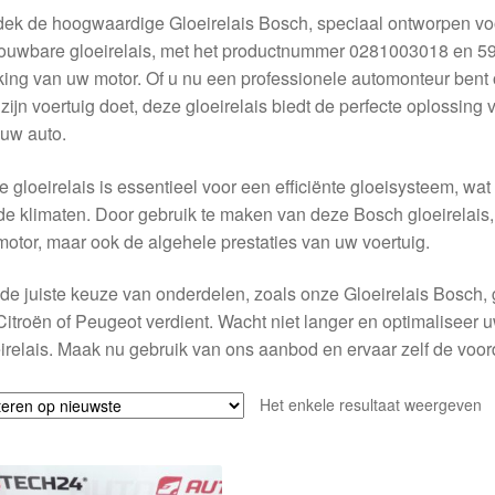
ek de hoogwaardige Gloeirelais Bosch, speciaal ontworpen vo
ouwbare gloeirelais, met het productnummer 0281003018 en 598
ing van uw motor. Of u nu een professionele automonteur bent 
zijn voertuig doet, deze gloeirelais biedt de perfecte oplossing 
uw auto.
 gloeirelais is essentieel voor een efficiënte gloeisysteem, wat 
e klimaten. Door gebruik te maken van deze Bosch gloeirelais,
otor, maar ook de algehele prestaties van uw voertuig.
de juiste keuze van onderdelen, zoals onze Gloeirelais Bosch, ga
itroën of Peugeot verdient. Wacht niet langer en optimalisee
irelais. Maak nu gebruik van ons aanbod en ervaar zelf de vo
Het enkele resultaat weergeven