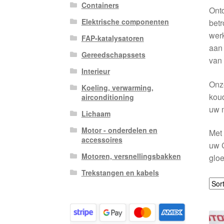
Containers
Ontd
Elektrische componenten
betr
werk
FAP-katalysatoren
aan 
Gereedschapssets
van 
Interieur
Onze
Koeling, verwarming,
koud
airconditioning
uw m
Lichaam
Motor - onderdelen en
Met 
accessoires
uw C
Motoren, versnellingsbakken
gloe
Trekstangen en kabels