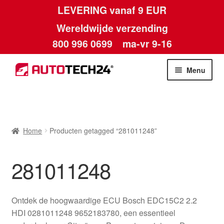
LEVERING vanaf 9 EUR
Wereldwijde verzending
800 996 0699
ma-vr 9-16
Ga
Ga
Menu
door
naar
naar
de
Home
navigatie
inhoud
Afdruk
Home
Producten getagged “281011248”
Algemene voorwaarden
281011248
Betalingen
Ontdek de hoogwaardige ECU Bosch EDC15C2 2.2
Contact
HDI 0281011248 9652183780, een essentieel