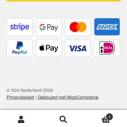
© A24 Nederland 2026
Privacybeleid
Gebouwd met WooCommerce
.
0
Zoeken
Zoeken
naar: