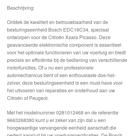
Kassa
Beschrijving:
Klachten
Ontdek de kwaliteit en betrouwbaarheid van de
besturingseenheid Bosch EDC16C34, speciaal
Klachtenprocedure
ontworpen voor de Citroën Xsara Picasso. Deze
geavanceerde elektronische component is essentieel
Levering
voor het optimale functioneren van uw voertuig en biedt
precisie en efficiëntie bij de bediening van verschillende
motorfuncties. Of u nu een professionele
Mijn account
automechanicus bent of een enthousiaste doe-het-
zelver, deze besturingseenheid is een must-have voor
Over ons
het uitvoeren van reparaties en onderhoud aan uw
Citroën of Peugeot.
Privacybeleid
Met het modelnummer 0281012468 en de referentie
Wereldwijde verzending
9663268380 kunt u er zeker van zijn dat u een
hoogwaardige vervangende eenheid aanschaft die
Winkelwagen
perfect aansluit bij uw voertuigspecificaties. De Bosch