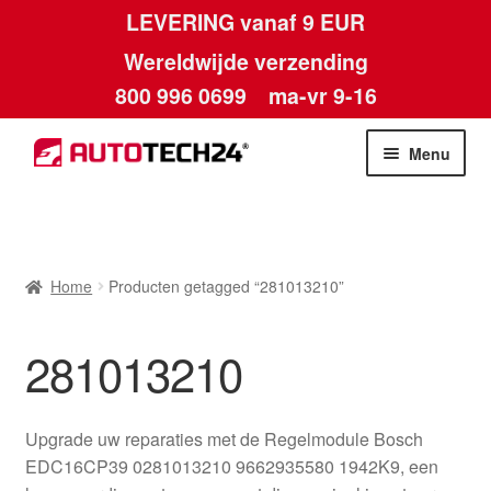
LEVERING vanaf 9 EUR
Wereldwijde verzending
800 996 0699
ma-vr 9-16
Ga
Ga
Menu
door
naar
naar
de
Home
navigatie
inhoud
Afdruk
Home
Producten getagged “281013210”
Algemene voorwaarden
281013210
Betalingen
Upgrade uw reparaties met de Regelmodule Bosch
Contact
EDC16CP39 0281013210 9662935580 1942K9, een