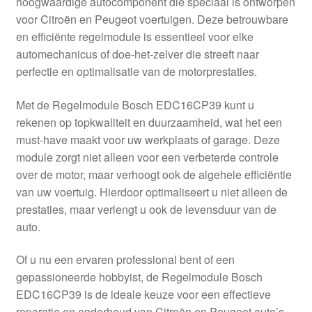
hoogwaardige autocomponent die speciaal is ontworpen
Kassa
voor Citroën en Peugeot voertuigen. Deze betrouwbare
en efficiënte regelmodule is essentieel voor elke
Klachten
automechanicus of doe-het-zelver die streeft naar
perfectie en optimalisatie van de motorprestaties.
Klachtenprocedure
Met de Regelmodule Bosch EDC16CP39 kunt u
Levering
rekenen op topkwaliteit en duurzaamheid, wat het een
must-have maakt voor uw werkplaats of garage. Deze
Mijn account
module zorgt niet alleen voor een verbeterde controle
over de motor, maar verhoogt ook de algehele efficiëntie
van uw voertuig. Hierdoor optimaliseert u niet alleen de
Over ons
prestaties, maar verlengt u ook de levensduur van de
auto.
Privacybeleid
Of u nu een ervaren professional bent of een
Wereldwijde verzending
gepassioneerde hobbyist, de Regelmodule Bosch
EDC16CP39 is de ideale keuze voor een effectieve
Winkelwagen
reparatie en onderhoud van Citroën en Peugeot auto’s.