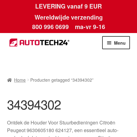
LEVERING vanaf 9 EUR
Wereldwijde verzending
800 996 0699
ma-vr 9-16
Ga
Ga
Menu
door
naar
naar
de
Home
navigatie
inhoud
Afdruk
Home
Producten getagged “34394302”
Algemene voorwaarden
34394302
Betalingen
Ontdek de Houder Voor Stuurbedieningen Citroën
Contact
Peugeot 9630605180 624127, een essentieel auto-