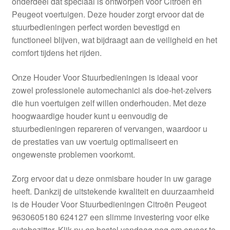
onderdeel dat speciaal is ontworpen voor Citroën en
Kassa
Peugeot voertuigen. Deze houder zorgt ervoor dat de
stuurbedieningen perfect worden bevestigd en
Klachten
functioneel blijven, wat bijdraagt aan de veiligheid en het
comfort tijdens het rijden.
Klachtenprocedure
Onze Houder Voor Stuurbedieningen is ideaal voor
Levering
zowel professionele automechanici als doe-het-zelvers
die hun voertuigen zelf willen onderhouden. Met deze
Mijn account
hoogwaardige houder kunt u eenvoudig de
stuurbedieningen repareren of vervangen, waardoor u
de prestaties van uw voertuig optimaliseert en
Over ons
ongewenste problemen voorkomt.
Privacybeleid
Zorg ervoor dat u deze onmisbare houder in uw garage
heeft. Dankzij de uitstekende kwaliteit en duurzaamheid
Wereldwijde verzending
is de Houder Voor Stuurbedieningen Citroën Peugeot
9630605180 624127 een slimme investering voor elke
Winkelwagen
autobezitter. Klik nu en bestel vandaag nog om ervoor te