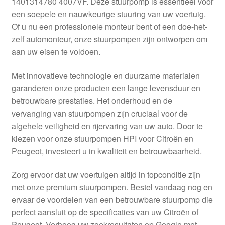
1401314780 4007VF. Deze stuurpomp is essentieel voor
Kassa
een soepele en nauwkeurige stuuring van uw voertuig.
Of u nu een professionele monteur bent of een doe-het-
Klachten
zelf automonteur, onze stuurpompen zijn ontworpen om
aan uw eisen te voldoen.
Klachtenprocedure
Met innovatieve technologie en duurzame materialen
Levering
garanderen onze producten een lange levensduur en
betrouwbare prestaties. Het onderhoud en de
Mijn account
vervanging van stuurpompen zijn cruciaal voor de
algehele veiligheid en rijervaring van uw auto. Door te
kiezen voor onze stuurpompen HPI voor Citroën en
Over ons
Peugeot, investeert u in kwaliteit en betrouwbaarheid.
Privacybeleid
Zorg ervoor dat uw voertuigen altijd in topconditie zijn
met onze premium stuurpompen. Bestel vandaag nog en
Wereldwijde verzending
ervaar de voordelen van een betrouwbare stuurpomp die
perfect aansluit op de specificaties van uw Citroën of
Winkelwagen
Peugeot. Verhoog uw zoekresultaten op Google met