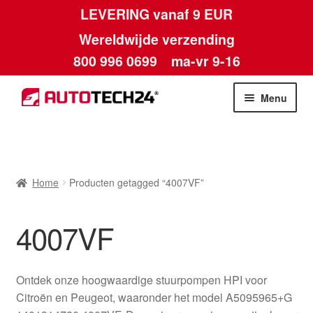
LEVERING vanaf 9 EUR
Wereldwijde verzending
800 996 0699
ma-vr 9-16
Ga
Ga
Menu
door
naar
naar
de
Home
navigatie
inhoud
Afdruk
Home
Producten getagged “4007VF”
Algemene voorwaarden
4007VF
Betalingen
Ontdek onze hoogwaardige stuurpompen HPI voor
Contact
Citroën en Peugeot, waaronder het model A5095965+G