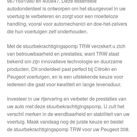
9671691980 en 400847. Deze essentiële
Kassa
autodonderdeel is ontworpen om het stuurgevoel in uw
voertuig te verbeteren en zorgt voor een moeiteloze
Klachten
handling, vooral voor automechanici en doe-het-zelvers
die hun voertuigen zelf onderhouden.
Klachtenprocedure
Met de stuurbekrachtigingspomp TRW verzekert u zich
Levering
van betrouwbaarheid en prestaties, want TRW staat
bekend om zijn innovatieve technologie en duurzame
Mijn account
producten. Dit onderdeel past perfect bij Citroën en
Peugeot voertuigen, en is een uitstekende keuze voor
iedereen die gaat voor kwaliteit en lange levensduur.
Over ons
Investeer in uw rijervaring en verbeter de prestaties van
Privacybeleid
uw auto met deze stuurbekrachtigingspomp. U zult het
verschil merken in de wendbaarheid en stabiliteit van uw
Wereldwijde verzending
voertuig. Maak vandaag nog de juiste keuze en bestel
de stuurbekrachtigingspomp TRW voor uw Peugeot 308.
Winkelwagen