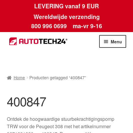
LEVERING vanaf 9 EUR
Wereldwijde verzending
800 996 0699
ma-vr 9-16
Ga
Ga
Menu
door
naar
naar
de
Home
navigatie
inhoud
Afdruk
Home
Producten getagged “400847”
Algemene voorwaarden
400847
Betalingen
Ontdek de hoogwaardige stuurbekrachtigingspomp
Contact
TRW voor de Peugeot 308 met het artikelnummer