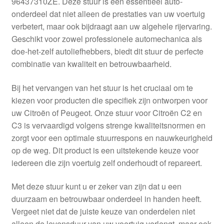
96437310ZE. Deze stuur is een essentieel auto-
Kassa
onderdeel dat niet alleen de prestaties van uw voertuig
verbetert, maar ook bijdraagt aan uw algehele rijervaring.
Klachten
Geschikt voor zowel professionele automechanica als
doe-het-zelf autoliefhebbers, biedt dit stuur de perfecte
Klachtenprocedure
combinatie van kwaliteit en betrouwbaarheid.
Levering
Bij het vervangen van het stuur is het cruciaal om te
kiezen voor producten die specifiek zijn ontworpen voor
Mijn account
uw Citroën of Peugeot. Onze stuur voor Citroën C2 en
C3 is vervaardigd volgens strenge kwaliteitsnormen en
zorgt voor een optimale stuurrespons en nauwkeurigheid
Over ons
op de weg. Dit product is een uitstekende keuze voor
iedereen die zijn voertuig zelf onderhoudt of repareert.
Privacybeleid
Met deze stuur kunt u er zeker van zijn dat u een
Wereldwijde verzending
duurzaam en betrouwbaar onderdeel in handen heeft.
Vergeet niet dat de juiste keuze van onderdelen niet
Winkelwagen
alleen de levensduur van uw voertuig verlengt, maar ook