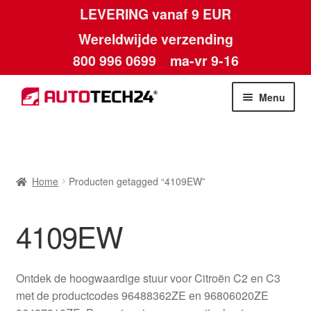
LEVERING vanaf 9 EUR
Wereldwijde verzending
800 996 0699
ma-vr 9-16
Ga
Ga
Menu
door
naar
naar
de
Home
navigatie
inhoud
Afdruk
Home
Producten getagged “4109EW”
Algemene voorwaarden
4109EW
Betalingen
Ontdek de hoogwaardige stuur voor Citroën C2 en C3
Contact
met de productcodes 96488362ZE en 96806020ZE