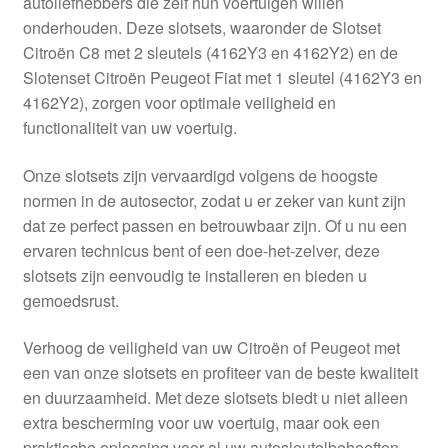
autoliefhebbers die zelf hun voertuigen willen
Kassa
onderhouden. Deze slotsets, waaronder de Slotset
Citroën C8 met 2 sleutels (4162Y3 en 4162Y2) en de
Klachten
Slotenset Citroën Peugeot Fiat met 1 sleutel (4162Y3 en
4162Y2), zorgen voor optimale veiligheid en
Klachtenprocedure
functionaliteit van uw voertuig.
Levering
Onze slotsets zijn vervaardigd volgens de hoogste
normen in de autosector, zodat u er zeker van kunt zijn
Mijn account
dat ze perfect passen en betrouwbaar zijn. Of u nu een
ervaren technicus bent of een doe-het-zelver, deze
slotsets zijn eenvoudig te installeren en bieden u
Over ons
gemoedsrust.
Privacybeleid
Verhoog de veiligheid van uw Citroën of Peugeot met
een van onze slotsets en profiteer van de beste kwaliteit
Wereldwijde verzending
en duurzaamheid. Met deze slotsets biedt u niet alleen
extra bescherming voor uw voertuig, maar ook een
Winkelwagen
praktische oplossing voor al uw autosleutelbehoeften.