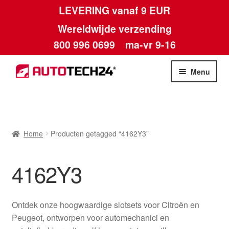
LEVERING vanaf 9 EUR
Wereldwijde verzending
800 996 0699
ma-vr 9-16
Ga
Ga
Menu
door
naar
naar
de
Home
navigatie
inhoud
Afdruk
Home
Producten getagged “4162Y3”
Algemene voorwaarden
4162Y3
Betalingen
Ontdek onze hoogwaardige slotsets voor Citroën en
Contact
Peugeot, ontworpen voor automechanici en