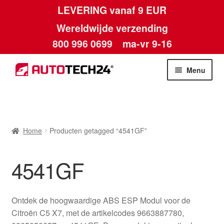
LEVERING vanaf 9 EUR
Wereldwijde verzending
800 996 0699
ma-vr 9-16
Ga
Ga
Menu
door
naar
naar
de
Home
navigatie
inhoud
Afdruk
Home
Producten getagged “4541GF”
Algemene voorwaarden
4541GF
Betalingen
Ontdek de hoogwaardige ABS ESP Modul voor de
Contact
Citroën C5 X7, met de artikelcodes 9663887780,