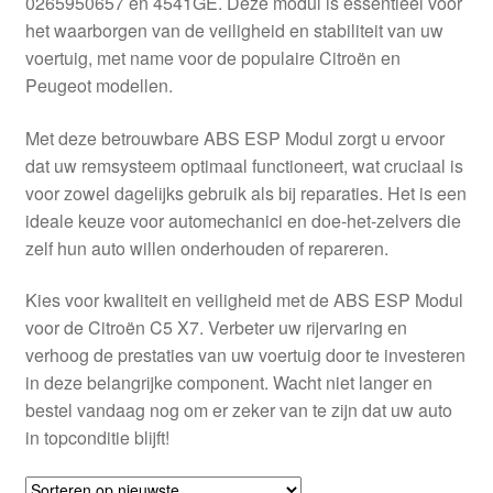
0265950657 en 4541GE. Deze modul is essentieel voor
Kassa
het waarborgen van de veiligheid en stabiliteit van uw
voertuig, met name voor de populaire Citroën en
Klachten
Peugeot modellen.
Klachtenprocedure
Met deze betrouwbare ABS ESP Modul zorgt u ervoor
dat uw remsysteem optimaal functioneert, wat cruciaal is
Levering
voor zowel dagelijks gebruik als bij reparaties. Het is een
ideale keuze voor automechanici en doe-het-zelvers die
Mijn account
zelf hun auto willen onderhouden of repareren.
Kies voor kwaliteit en veiligheid met de ABS ESP Modul
Over ons
voor de Citroën C5 X7. Verbeter uw rijervaring en
verhoog de prestaties van uw voertuig door te investeren
Privacybeleid
in deze belangrijke component. Wacht niet langer en
bestel vandaag nog om er zeker van te zijn dat uw auto
Wereldwijde verzending
in topconditie blijft!
Winkelwagen