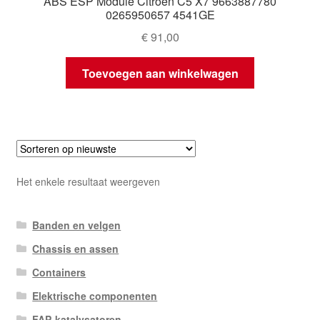
ABS ESP Module Citroën C5 X7 9663887780
0265950657 4541GE
€
91,00
Toevoegen aan winkelwagen
Het enkele resultaat weergeven
Banden en velgen
Chassis en assen
Containers
Elektrische componenten
FAP-katalysatoren