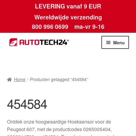
LEVERING vanaf 9 EUR
Wereldwijde verzending
800 996 0699
ma-vr 9-16
Ga
Ga
Menu
door
naar
naar
de
Home
navigatie
inhoud
Afdruk
Home
Producten getagged “454584”
Algemene voorwaarden
454584
Betalingen
Ontdek onze hoogwaardige Hoeksensor voor de
Contact
Peugeot 607, met de productcodes 0265005404,