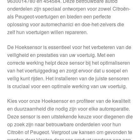
9630014780 en 454584. Deze betrouwbare autod
Kassa
onderdelen zijn speciaal ontworpen voor zowel Citroën-
als Peugeot-voertuigen en bieden een perfecte
Klachten
oplossing voor automechanici en doe-het-zelvers die
zelf hun voertuigen willen repareren.
Klachtenprocedure
De Hoeksensor is essentieel voor het verbeteren van de
Levering
veiligheid en prestaties van uw voertuig. Met een
correcte werking helpt deze sensor bij het optimaliseren
Mijn account
van het voertuiggedrag en zorgt ervoor dat u soepel en
veilig kunt rijden. Het installeren van de juiste sensoren
is cruciaal voor een optimale werking van uw voertuig.
Over ons
Kies voor onze Hoeksensor en profiteer van de kwaliteit
Privacybeleid
en duurzaamheid die nodig zijn voor elke autoreparatie.
Deze sensor is een uitstekende keuze voor diegenen die
Wereldwijde verzending
op zoek zijn naar betrouwbare onderdelen voor hun
Citroën of Peugeot. Vergroot uw kansen om gevonden te
Winkelwagen
worden door klanten door ons product vandaag nog aan