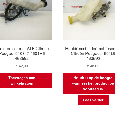
ofdremcilinder ATE Citroën
Hoofdremcilinder met reser
Peugeot 010847 4601R6
Citroën Peugeot 4601L
463592
463592
€
42,00
€
48,00
Toevoegen aan
Houdt u op de hoogte
winkelwagen
wanneer het product op
voorraad is
Lees verder