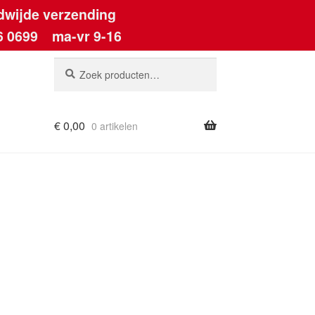
dwijde verzending
6 0699
ma-vr 9-16
Zoeken
Zoeken
naar:
€
0,00
0 artikelen
ount