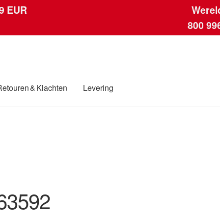
 9 EUR
Werel
800 99
Retouren & Klachten
Levering
ngen
Contact
Kassa
Klachten
Klachtenprocedure
Levering
Mijn acc
ding
Winkelwagen
63592