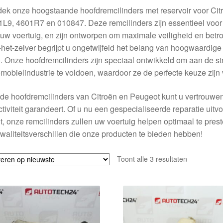
ek onze hoogstaande hoofdremcilinders met reservoir voor Ci
L9, 4601R7 en 010847. Deze remcilinders zijn essentieel voor
uw voertuig, en zijn ontworpen om maximale veiligheid en betr
het-zelver begrijpt u ongetwijfeld het belang van hoogwaardig
. Onze hoofdremcilinders zijn speciaal ontwikkeld om aan de s
mobielindustrie te voldoen, waardoor ze de perfecte keuze zijn 
de hoofdremcilinders van Citroën en Peugeot kunt u vertrouwe
ctiviteit garandeert. Of u nu een gespecialiseerde reparatie uit
t, onze remcilinders zullen uw voertuig helpen optimaal te pre
waliteitsverschillen die onze producten te bieden hebben!
Gesorteerd
Toont alle 3 resultaten
op
nieuwste