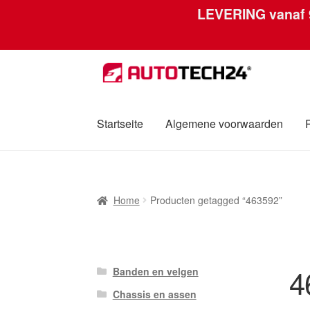
LEVERING vanaf
Ga
Ga
door
naar
naar
de
navigatie
inhoud
Startseite
Algemene voorwaarden
Home
Afdruk
Algemene voorwaarden
Betali
Home
Producten getagged “463592”
Over ons
Privacybeleid
Wereldwijde verzen
4
Banden en velgen
Chassis en assen