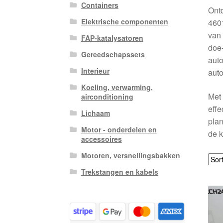
Containers
Ontd
Elektrische componenten
4601
van 
FAP-katalysatoren
doe-
Gereedschapssets
auto
Interieur
auto
Koeling, verwarming,
Met 
airconditioning
effe
Lichaam
plan
Motor - onderdelen en
de k
accessoires
Motoren, versnellingsbakken
Trekstangen en kabels