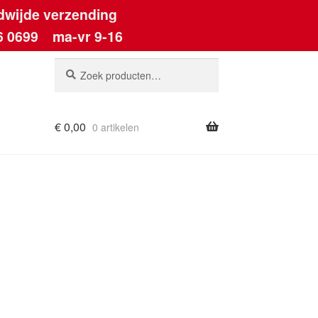
dwijde verzending
6 0699
ma-vr 9-16
Zoeken
Zoeken
naar:
€
0,00
0 artikelen
ount