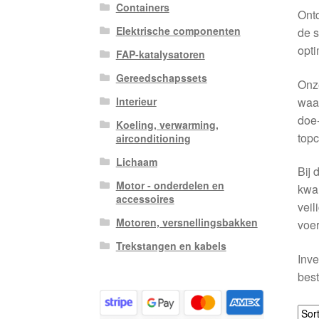
Containers
Ontd
Elektrische componenten
de s
opti
FAP-katalysatoren
Gereedschapssets
Onze
waar
Interieur
doe-
Koeling, verwarming,
topc
airconditioning
Lichaam
Bij 
Motor - onderdelen en
kwal
accessoires
veil
Motoren, versnellingsbakken
voer
Trekstangen en kabels
Inve
best