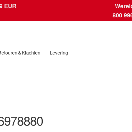
 9 EUR
Werel
800 99
Retouren & Klachten
Levering
ngen
Contact
Kassa
Klachten
Klachtenprocedure
Levering
Mijn acc
ding
Winkelwagen
6978880