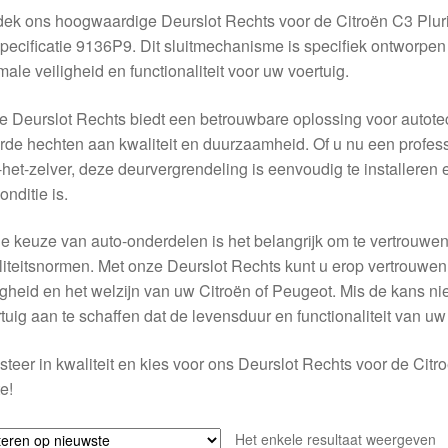
ek ons hoogwaardige Deurslot Rechts voor de Citroën C3 Plur
pecificatie 9136P9. Dit sluitmechanisme is specifiek ontworpen
male veiligheid en functionaliteit voor uw voertuig.
 Deurslot Rechts biedt een betrouwbare oplossing voor autotec
de hechten aan kwaliteit en duurzaamheid. Of u nu een profess
het-zelver, deze deurvergrendeling is eenvoudig te installeren 
onditie is.
de keuze van auto-onderdelen is het belangrijk om te vertrouw
iteitsnormen. Met onze Deurslot Rechts kunt u erop vertrouwen 
igheid en het welzijn van uw Citroën of Peugeot. Mis de kans n
tuig aan te schaffen dat de levensduur en functionaliteit van uw
steer in kwaliteit en kies voor ons Deurslot Rechts voor de Citr
e!
Het enkele resultaat weergeven