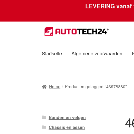
LEVERING vanaf
Ga
Ga
door
naar
naar
de
navigatie
inhoud
Startseite
Algemene voorwaarden
Home
Afdruk
Algemene voorwaarden
Betali
Home
Producten getagged “46978880”
Over ons
Privacybeleid
Wereldwijde verzen
4
Banden en velgen
Chassis en assen