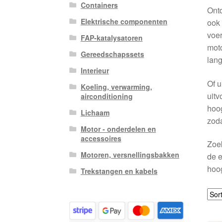
Containers
Ont
Elektrische componenten
ook
voer
FAP-katalysatoren
moto
Gereedschapssets
lang
Interieur
Of u
Koeling, verwarming,
uitv
airconditioning
hoog
Lichaam
zoda
Motor - onderdelen en
accessoires
Zoek
Motoren, versnellingsbakken
de e
hoog
Trekstangen en kabels