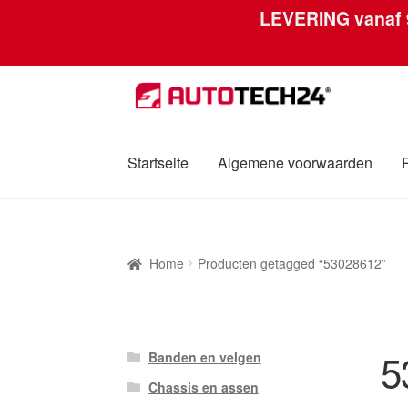
LEVERING vanaf
Ga
Ga
door
naar
naar
de
navigatie
inhoud
Startseite
Algemene voorwaarden
Home
Afdruk
Algemene voorwaarden
Betali
Home
Producten getagged “53028612”
Over ons
Privacybeleid
Wereldwijde verzen
5
Banden en velgen
Chassis en assen