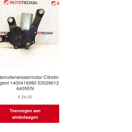
terruitenwissermotor Citroën
geot 1400416980 53028612
6405EN
€
24,00
Toevoegen aan
winkelwagen