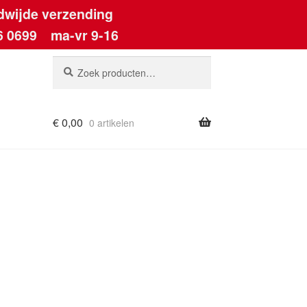
dwijde verzending
6 0699
ma-vr 9-16
Zoeken
Zoeken
naar:
€
0,00
0 artikelen
ount