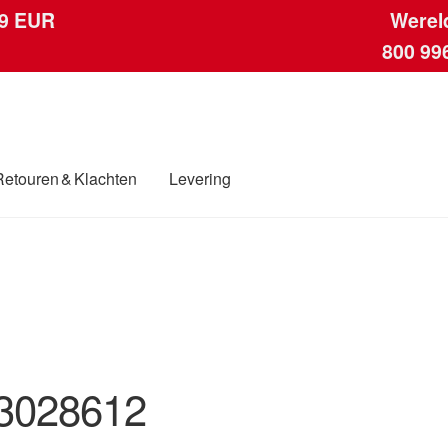
 9 EUR
Werel
800 99
Retouren & Klachten
Levering
ngen
Contact
Kassa
Klachten
Klachtenprocedure
Levering
Mijn acc
ding
Winkelwagen
3028612