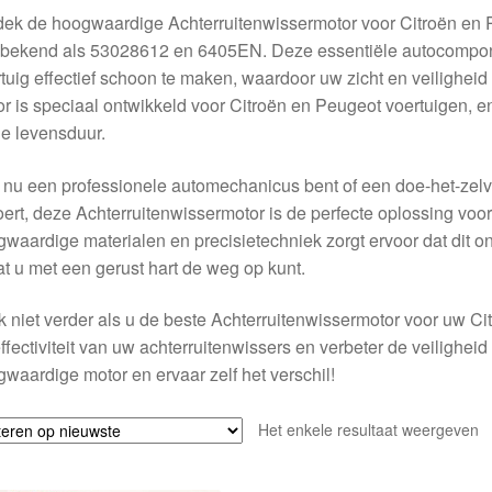
dek de hoogwaardige Achterruitenwissermotor voor Citroën en
 bekend als 53028612 en 6405EN. Deze essentiële autocompone
tuig effectief schoon te maken, waardoor uw zicht en veiligheid 
r is speciaal ontwikkeld voor Citroën en Peugeot voertuigen, e
e levensduur.
 nu een professionele automechanicus bent of een doe-het-zelve
oert, deze Achterruitenwissermotor is de perfecte oplossing voo
waardige materialen en precisietechniek zorgt ervoor dat dit 
t u met een gerust hart de weg op kunt.
 niet verder als u de beste Achterruitenwissermotor voor uw Ci
ffectiviteit van uw achterruitenwissers en verbeter de veiligheid
waardige motor en ervaar zelf het verschil!
Het enkele resultaat weergeven